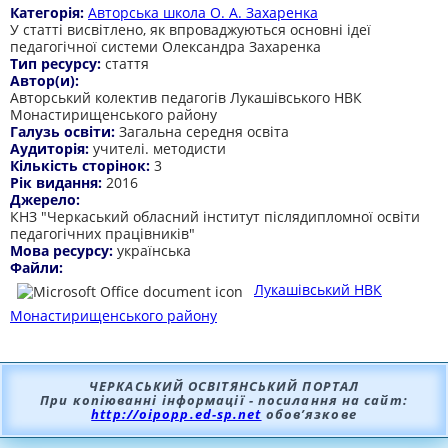
Категорія:
Авторська школа О. А. Захаренка
У статті висвітлено, як впроваджуються основні ідеї
педагогічної системи Олександра Захаренка
Тип ресурсу:
стаття
Автор(и):
Авторський колектив педагогів Лукашівського НВК
Монастирищенського району
Галузь освіти:
Загальна середня освіта
Аудиторія:
учителі. методисти
Кількість сторінок:
3
Рік видання:
2016
Джерело:
КНЗ "Черкаський обласний інститут післядипломної освіти
педагогічних працівників"
Мова ресурсу:
українська
Файли:
Лукашівський НВК
Монастирищенського району
ЧЕРКАСЬКИЙ ОСВІТЯНСЬКИЙ ПОРТАЛ
При копіюванні інформації - посилання на сайт:
http://oipopp.ed-sp.net
обов’язкове