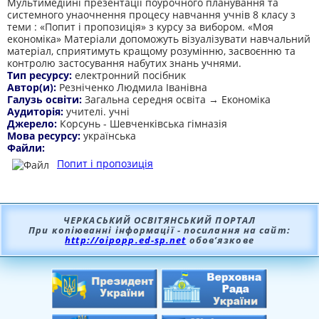
Мультимедійні презентації поурочного планування та
системного унаочнення процесу навчання учнів 8 класу з
теми : «Попит і пропозиція» з курсу за вибором. «Моя
економіка» Матеріали допоможуть візуалізувати навчальний
матеріал, сприятимуть кращому розумінню, засвоєнню та
контролю застосування набутих знань учнями.
Тип ресурсу:
електронний посібник
Автор(и):
Резніченко Людмила Іванівна
Галузь освіти:
Загальна середня освіта → Економіка
Аудиторія:
учителі. учні
Джерело:
Корсунь - Шевченківська гімназія
Мова ресурсу:
українська
Файли:
Попит і пропозиція
ЧЕРКАСЬКИЙ ОСВІТЯНСЬКИЙ ПОРТАЛ
При копіюванні інформації - посилання на сайт:
http://oipopp.ed-sp.net
обов’язкове