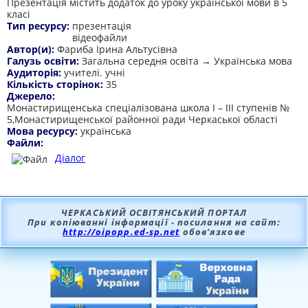
Презентація містить додаток до уроку української мови в 5
класі
Тип ресурсу:
презентація
відеофайли
Автор(и):
Фариба Ірина Альтусівна
Галузь освіти:
Загальна середня освіта → Українська мова
Аудиторія:
учителі. учні
Кількість сторінок:
35
Джерело:
Монастирищенська спеціалізована школа І – ІІІ ступенів №
5,Монастирищенської районної ради Черкаської області
Мова ресурсу:
українська
Файли:
Діалог
ЧЕРКАСЬКИЙ ОСВІТЯНСЬКИЙ ПОРТАЛ
При копіюванні інформації - посилання на сайт:
http://oipopp.ed-sp.net
обов’язкове