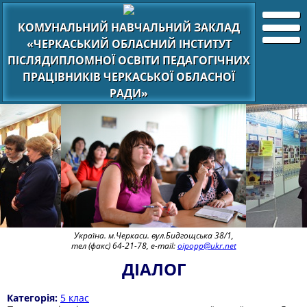
КОМУНАЛЬНИЙ НАВЧАЛЬНИЙ ЗАКЛАД
«ЧЕРКАСЬКИЙ ОБЛАСНИЙ ІНСТИТУТ
ПІСЛЯДИПЛОМНОЇ ОСВІТИ ПЕДАГОГІЧНИХ
ПРАЦІВНИКІВ ЧЕРКАСЬКОЇ ОБЛАСНОЇ
РАДИ»
Україна. м.Черкаси. вул.Бидгощська 38/1,
тел (факс) 64-21-78, e-mail:
oipopp@ukr.net
ДІАЛОГ
Категорія:
5 клас