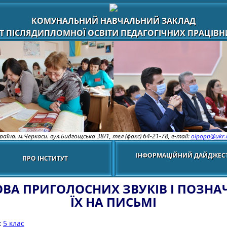
КОМУНАЛЬНИЙ НАВЧАЛЬНИЙ ЗАКЛАД
Т ПІСЛЯДИПЛОМНОЇ ОСВІТИ ПЕДАГОГІЧНИХ ПРАЦІВНИ
раїна. м.Черкаси. вул.Бидгощська 38/1,
тел (факс) 64-21-78, e-mail:
oipopp@ukr.
ІНФОРМАЦІЙНИЙ ДАЙДЖЕС
ПРО ІНСТИТУТ
ВА ПРИГОЛОСНИХ ЗВУКІВ І ПОЗНА
ЇХ НА ПИСЬМІ
:
5 клас