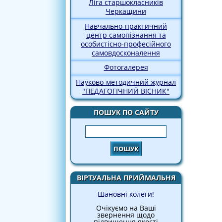
Ліга старшокласників
Черкащини
Навчально-практичний
центр самопізнання та
особистісно-професійного
самовдосконалення
Фотогалерея
Науково-методичний журнал
"ПЕДАГОГІЧНИЙ ВІСНИК"
ПОШУК ПО САЙТУ
Пошук
ВІРТУАЛЬНА ПРИЙМАЛЬНЯ
Шановні колеги!
Очікуємо на Ваші
звернення щодо
підвищення якості