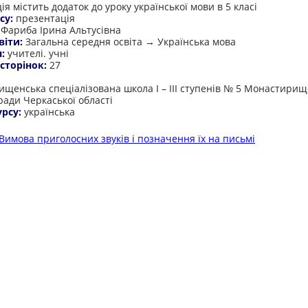
я містить додаток до уроку української мови в 5 класі
су:
презентація
:
Фариба Ірина Альтусівна
віти:
Загальна середня освіта → Українська мова
я:
учителі. учні
 сторінок:
27
:
щенська спеціалізована школа І – ІІІ ступенів № 5 Монастирищ
ради Черкаської області
урсу:
українська
Вимова приголосних звуків і позначення їх на письмі