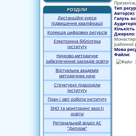
Презентаці
Тип ресур
РОЗДІЛИ
Автор(и)
Дистанційні курси
Галузь ос
підвищення кваліфікації
Аудиторі
Кількість
Колекція цифрових ресурсів
Джерело
Монастири
Електронна бібліотека
районної 
інституту
Мова рес
Файли:
Науково-методичне
забезпечення закладів освіти
Віртуальна академія
методичних наук
Структурні підрозділи
інституту
План і звіт роботи інституту
ЗНО та моніторинг якості
освіти
Регіональний відділ АС
"Диплом"