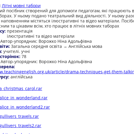
:
Літні мовні табори
й посібник створений для допомоги педагогам, які працюють в 
борах. У ньому подано театральний вид діяльності. У ньому раз
 наповненням містяться ілюстративні та відео матеріали. Посі
сним та цікавим всім, хто працює в літніх мовних таборах
су:
презентація
ілюстративні та відео матеріали
:
Автор-упорядник: Ворожко Ніна Адольфівна
віти:
Загальна середня освіта → Англійська мова
я:
учителі. учні
 сторінок:
78
:
Автор-упорядник: Ворожко Ніна Адольфівна
жерела:
w.teachingenglish.org.uk/article/drama-techniques-get-them-talki
урсу:
англійська
a_christmas_carol.rar
alice_in_wonderland.rar
alice_in_wonderland2.rar
gullivers_travels.rar
gullivers_travels2.rar