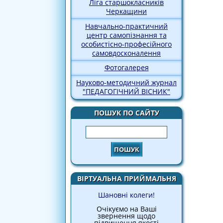
Ліга старшокласників
Черкащини
Навчально-практичний
центр самопізнання та
особистісно-професійного
самовдосконалення
Фотогалерея
Науково-методичний журнал
"ПЕДАГОГІЧНИЙ ВІСНИК"
ПОШУК ПО САЙТУ
Пошук
ВІРТУАЛЬНА ПРИЙМАЛЬНЯ
Шановні колеги!
Очікуємо на Ваші
звернення щодо
підвищення якості