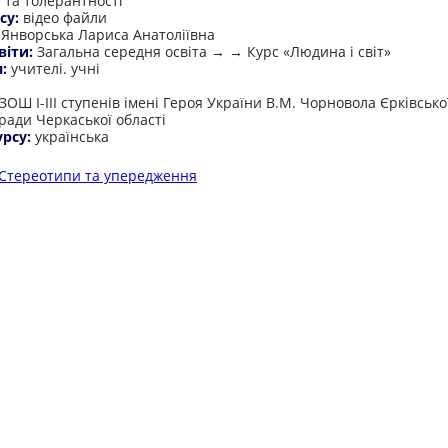
ї та толерантності
су:
відео файли
:
Янворська Лариса Анатоліївна
віти:
Загальна середня освіта → → Курс «Людина і світ»
я:
учителі. учні
:
ЗОШ І-ІІІ ступенів імені Героя України В.М. Чорновола Єрківсько
ради Черкаської області
урсу:
українська
Стереотипи та упередження