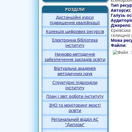
ксенофобі
Тип ресур
РОЗДІЛИ
Автор(и)
Галузь ос
Дистанційні курси
Аудиторі
підвищення кваліфікації
Джерело
Єрківська 
Колекція цифрових ресурсів
селищної 
Електронна бібліотека
Мова рес
Файли:
інституту
Науково-методичне
забезпечення закладів освіти
Віртуальна академія
методичних наук
Структурні підрозділи
інституту
План і звіт роботи інституту
ЗНО та моніторинг якості
освіти
Регіональний відділ АС
"Диплом"