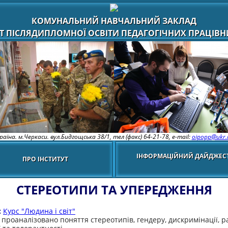
КОМУНАЛЬНИЙ НАВЧАЛЬНИЙ ЗАКЛАД
Т ПІСЛЯДИПЛОМНОЇ ОСВІТИ ПЕДАГОГІЧНИХ ПРАЦІВНИ
раїна. м.Черкаси. вул.Бидгощська 38/1,
тел (факс) 64-21-78, e-mail:
oipopp@ukr.
ІНФОРМАЦІЙНИЙ ДАЙДЖЕС
ПРО ІНСТИТУТ
СТЕРЕОТИПИ ТА УПЕРЕДЖЕННЯ
:
Курс "Людина і світ"
 проаналізовано поняття стереотипів, гендеру, дискримінації, р