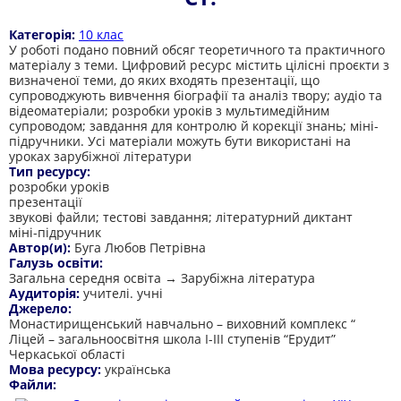
Категорія:
10 клас
У роботі подано повний обсяг теоретичного та практичного
матеріалу з теми. Цифровий ресурс містить цілісні проєкти з
визначеної теми, до яких входять презентації, що
супроводжують вивчення біографії та аналіз твору; аудіо та
відеоматеріали; розробки уроків з мультимедійним
супроводом; завдання для контролю й корекції знань; міні-
підручники. Усі матеріали можуть бути використані на
уроках зарубіжної літератури
Тип ресурсу:
розробки уроків
презентації
звукові файли; тестові завдання; літературний диктант
міні-підручник
Автор(и):
Буга Любов Петрівна
Галузь освіти:
Загальна середня освіта → Зарубіжна література
Аудиторія:
учителі. учні
Джерело:
Монастирищенський навчально – виховний комплекс “
Ліцей – загальноосвітня школа I-III ступенів “Ерудит”
Черкаської області
Мова ресурсу:
українська
Файли: