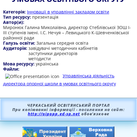
Категорія:
Інновації в управлінні закладом освіти
Тип ресурсу:
презентація
Автор(и):
Миронюк Галина Миколаївна, директор Стеблівської ЗОШ І-
ІІІ ступенів імені. І.С. Нечуя – Левицького К-Шевченківської
районної ради
Галузь освіти:
Загальна середня освіта
Аудиторія:
завідувачі методичних кабінетів
заступники директорів
методисти
Мова ресурсу:
українська
Файли:
Управлінська діяльність
директора опорної школи в умовах освітнього округу
ЧЕРКАСЬКИЙ ОСВІТЯНСЬКИЙ ПОРТАЛ
При копіюванні інформації - посилання на сайт:
http://oipopp.ed-sp.net
обов’язкове