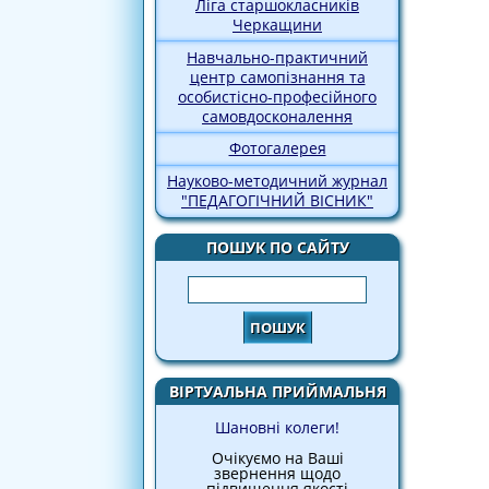
Ліга старшокласників
Черкащини
Навчально-практичний
центр самопізнання та
особистісно-професійного
самовдосконалення
Фотогалерея
Науково-методичний журнал
"ПЕДАГОГІЧНИЙ ВІСНИК"
ПОШУК ПО САЙТУ
Пошук
ВІРТУАЛЬНА ПРИЙМАЛЬНЯ
Шановні колеги!
Очікуємо на Ваші
звернення щодо
підвищення якості