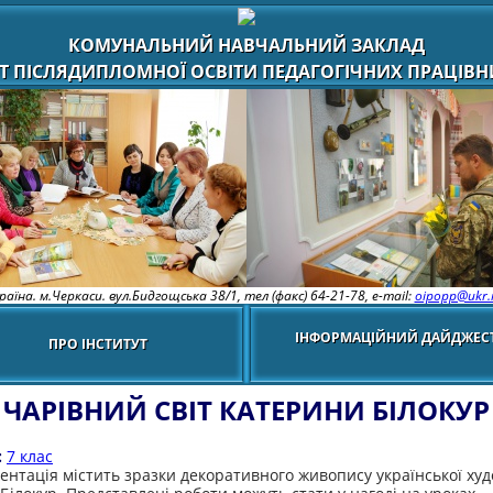
КОМУНАЛЬНИЙ НАВЧАЛЬНИЙ ЗАКЛАД
Т ПІСЛЯДИПЛОМНОЇ ОСВІТИ ПЕДАГОГІЧНИХ ПРАЦІВНИ
раїна. м.Черкаси. вул.Бидгощська 38/1,
тел (факс) 64-21-78, e-mail:
oipopp@ukr.
ІНФОРМАЦІЙНИЙ ДАЙДЖЕС
ПРО ІНСТИТУТ
ЧАРІВНИЙ СВІТ КАТЕРИНИ БІЛОКУР
:
7 клас
ентація містить зразки декоративного живопису української ху