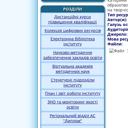
Катерини 
образотво
РОЗДІЛИ
на творчі
Тип ресур
Дистанційні курси
Автор(и)
підвищення кваліфікації
Галузь ос
Аудиторі
Колекція цифрових ресурсів
Джерело
Електронна бібліотека
Мова рес
Файли:
інституту
Науково-методичне
забезпечення закладів освіти
Віртуальна академія
методичних наук
Структурні підрозділи
інституту
План і звіт роботи інституту
ЗНО та моніторинг якості
освіти
Регіональний відділ АС
"Диплом"