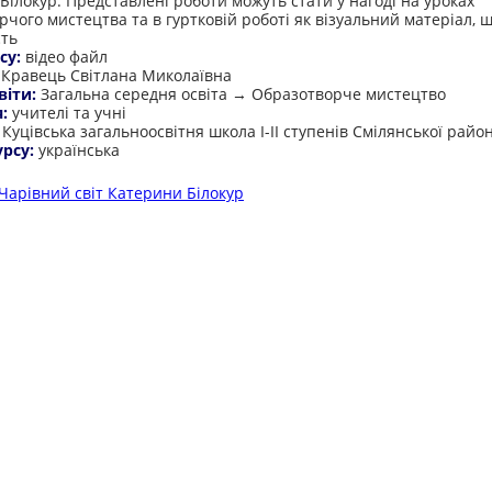
Білокур. Представлені роботи можуть стати у нагоді на уроках
рчого мистецтва та в гуртковій роботі як візуальний матеріал, 
сть
су:
відео файл
:
Кравець Світлана Миколаївна
віти:
Загальна середня освіта → Образотворче мистецтво
я:
учителі та учні
:
Куцівська загальноосвітня школа І-ІІ ступенів Смілянської райо
урсу:
українська
Чарівний світ Катерини Білокур