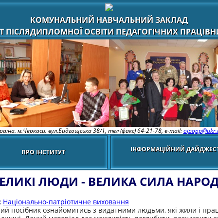
КОМУНАЛЬНИЙ НАВЧАЛЬНИЙ ЗАКЛАД
Т ПІСЛЯДИПЛОМНОЇ ОСВІТИ ПЕДАГОГІЧНИХ ПРАЦІВНИ
раїна. м.Черкаси. вул.Бидгощська 38/1,
тел (факс) 64-21-78, e-mail:
oipopp@ukr.
ІНФОРМАЦІЙНИЙ ДАЙДЖЕС
ПРО ІНСТИТУТ
ЕЛИКІ ЛЮДИ - ВЕЛИКА СИЛА НАРО
:
Національно-патріотичне виховання
ий посібник ознайомитись з видатними людьми, які жили і пр