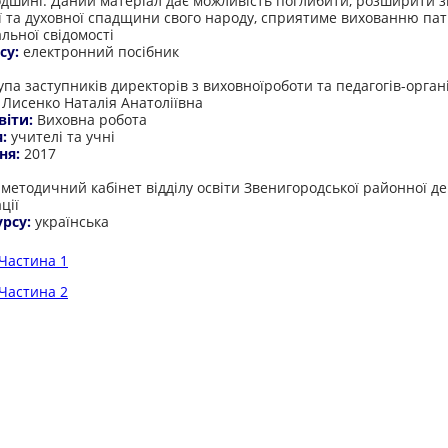
дшині. Даний матеріал дає можливість поглибити, розширити з
ї та духовної спадщини свого народу, сприятиме вихованню пат
льної свідомості
су:
електронний посібник
:
па заступників директорів з виховноїроботи та педагогів-органі
- Лисенко Наталія Анатоліївна
віти:
Виховна робота
я:
учителі та учні
ня:
2017
:
методичний кабінет відділу освіти Звенигородської районної д
ції
урсу:
українська
Частина 1
Частина 2