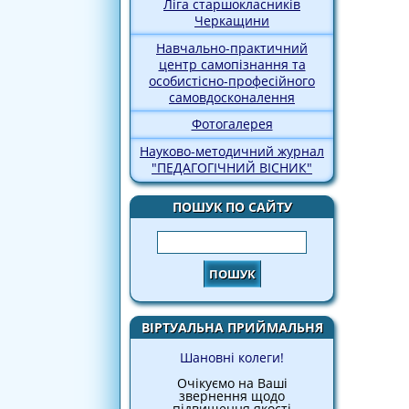
Ліга старшокласників
Черкащини
Навчально-практичний
центр самопізнання та
особистісно-професійного
самовдосконалення
Фотогалерея
Науково-методичний журнал
"ПЕДАГОГІЧНИЙ ВІСНИК"
ПОШУК ПО САЙТУ
Пошук
ВІРТУАЛЬНА ПРИЙМАЛЬНЯ
Шановні колеги!
Очікуємо на Ваші
звернення щодо
підвищення якості