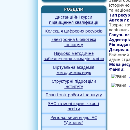
Звенигоро
історично
РОЗДІЛИ
та націона
Тип ресур
Дистанційні курси
Автор(и)
підвищення кваліфікації
Творча гру
керівник 
Колекція цифрових ресурсів
Галузь ос
Електронна бібліотека
Аудиторі
Рік видан
інституту
Джерело
Науково-методичне
Районний 
забезпечення закладів освіти
адміністра
Мова рес
Віртуальна академія
Файли:
методичних наук
Структурні підрозділи
інституту
План і звіт роботи інституту
ЗНО та моніторинг якості
освіти
Регіональний відділ АС
"Диплом"