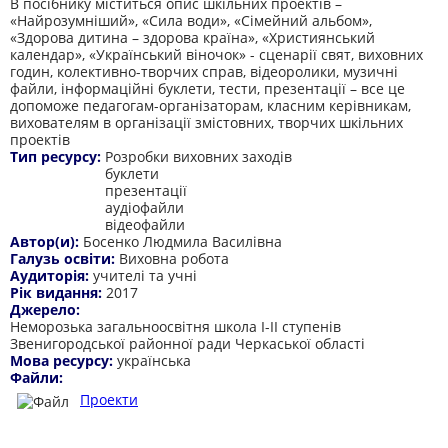
В посібнику міститься опис шкільних проектів –
«Найрозумніший», «Сила води», «Сімейний альбом»,
«Здорова дитина – здорова країна», «Християнський
календар», «Український віночок» - сценарії свят, виховних
годин, колективно-творчих справ, відеоролики, музичні
файли, інформаційні буклети, тести, презентації – все це
допоможе педагогам-організаторам, класним керівникам,
вихователям в організації змістовних, творчих шкільних
проектів
Тип ресурсу:
Розробки виховних заходів
буклети
презентації
аудіофайли
відеофайли
Автор(и):
Босенко Людмила Василівна
Галузь освіти:
Виховна робота
Аудиторія:
учителі та учні
Рік видання:
2017
Джерело:
Неморозька загальноосвітня школа І-ІІ ступенів
Звенигородської районної ради Черкаської області
Мова ресурсу:
українська
Файли:
Проекти