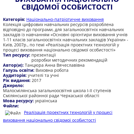
СВІДОМОЇ ОСОБИСТОСТІ
Категорія:
Національно-патріотичне виховання
Колекція цифрових навчальних ресурсів розроблена
відповідно до програми, для загальноосвітніх навчальних
закладів із навчанням «Основні орієнтири виховання учнів
1-11 класів загальноосвітніх навчальних закладів України» -
Київ, 2007р., по темі «Реалізація проектних технологій у
процесі виховання національно свідомої особистості»
Тип ресурсу:
презентації
розробки методичних рекомендацій
Автор(и):
Танцюра Анна Вячеславівна
Галузь освіти:
Виховна робота
Аудиторія:
учителі та учні
Рік видання:
2017
Джерело:
Малосмілянська загальноосвітня школа І-ІІ ступенів
Смілянської районної ради Черкаської області
Мова ресурсу:
українська
Файли:
Реалізація проектних технологій у процесі
виховання національно свідомої особистості