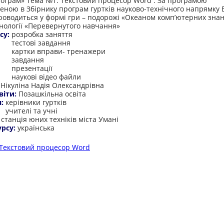
рограм» Тема №1. Текстовий процесор Word . За програмою
еною в Збірнику програм гуртків науково-технічного напрямку В
роводиться у формі гри – подорожі «Океаном комп’ютерних знан
хнології «Перевернутого навчання»
су:
розробка заняття
тестові завдання
картки вправи- тренажери
завдання
презентації
наукові відео файли
:
Нікуліна Надія Олександрівна
віти:
Позашкільна освіта
я:
керівники гуртків
учителі та учні
:
станція юних техніків міста Умані
урсу:
українська
Текстовий процесор Word