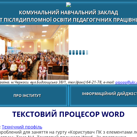
КОМУНАЛЬНИЙ НАВЧАЛЬНИЙ ЗАКЛАД
Т ПІСЛЯДИПЛОМНОЇ ОСВІТИ ПЕДАГОГІЧНИХ ПРАЦІВНИ
раїна. м.Черкаси. вул.Бидгощська 38/1,
тел (факс) 64-21-78, e-mail:
oipopp@ukr.
ІНФОРМАЦІЙНИЙ ДАЙДЖЕС
ПРО ІНСТИТУТ
ТЕКСТОВИЙ ПРОЦЕСОР WORD
:
Технічний профіль
зроблений для заняття на гурту «Користувач ПК з елементами л