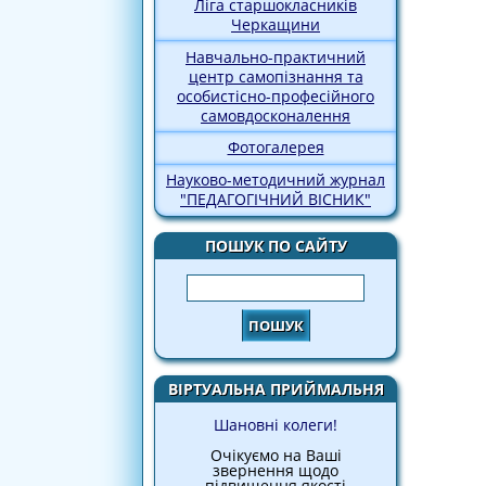
Ліга старшокласників
Черкащини
Навчально-практичний
центр самопізнання та
особистісно-професійного
самовдосконалення
Фотогалерея
Науково-методичний журнал
"ПЕДАГОГІЧНИЙ ВІСНИК"
ПОШУК ПО САЙТУ
Пошук
ВІРТУАЛЬНА ПРИЙМАЛЬНЯ
Шановні колеги!
Очікуємо на Ваші
звернення щодо
підвищення якості