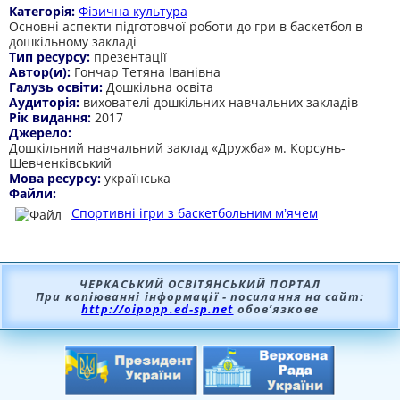
Категорія:
Фізична культура
Основні аспекти підготовчої роботи до гри в баскетбол в
дошкільному закладі
Тип ресурсу:
презентації
Автор(и):
Гончар Тетяна Іванівна
Галузь освіти:
Дошкільна освіта
Аудиторія:
вихователі дошкільних навчальних закладів
Рік видання:
2017
Джерело:
Дошкільний навчальний заклад «Дружба» м. Корсунь-
Шевченківський
Мова ресурсу:
українська
Файли:
Спортивні ігри з баскетбольним мʼячем
ЧЕРКАСЬКИЙ ОСВІТЯНСЬКИЙ ПОРТАЛ
При копіюванні інформації - посилання на сайт:
http://oipopp.ed-sp.net
обов’язкове