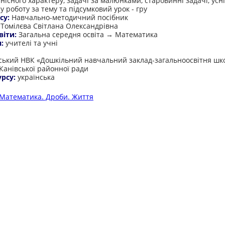
нісного характеру, задачі за малюнками, старовинні задачі, усн
 роботу за тему та підсумковий урок - гру
су:
Навчально-методичний посібник
:
Томілєва Світлана Олександрівна
віти:
Загальна середня освіта → Математика
я:
учителі та учні
:
ький НВК «Дошкільний навчальний заклад-загальноосвітня школ
 Канівської районної ради
урсу:
українська
Математика. Дроби. Життя