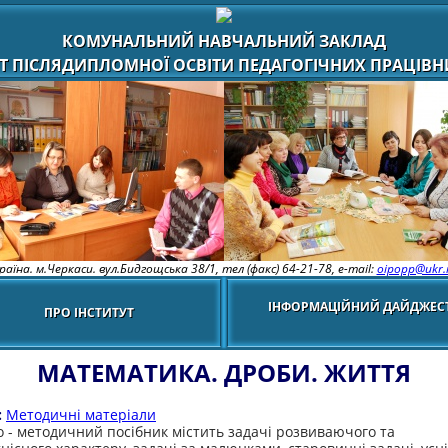
КОМУНАЛЬНИЙ НАВЧАЛЬНИЙ ЗАКЛАД
Т ПІСЛЯДИПЛОМНОЇ ОСВІТИ ПЕДАГОГІЧНИХ ПРАЦІВНИ
раїна. м.Черкаси. вул.Бидгощська 38/1,
тел (факс) 64-21-78, e-mail:
oipopp@ukr.
ІНФОРМАЦІЙНИЙ ДАЙДЖЕС
ПРО ІНСТИТУТ
МАТЕМАТИКА. ДРОБИ. ЖИТТЯ
:
Методичні матеріали
 - методичний посібник містить задачі розвиваючого та