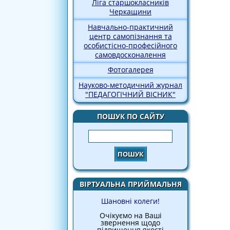
Ліга старшокласників
Черкащини
Навчально-практичний
центр самопізнання та
особистісно-професійного
самовдосконалення
Фотогалерея
Науково-методичний журнал
"ПЕДАГОГІЧНИЙ ВІСНИК"
ПОШУК ПО САЙТУ
Пошук
ВІРТУАЛЬНА ПРИЙМАЛЬНЯ
Шановні колеги!
Очікуємо на Ваші
звернення щодо
підвищення якості