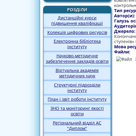
компетент
контрольну
РОЗДІЛИ
Тип ресур
Автор(и)
Дистанційні курси
Галузь ос
підвищення кваліфікації
Аудиторі
Джерело
Колекція цифрових ресурсів
Конончанс
Електронна бібліотека
ступенів»
Мова рес
інституту
Файли:
Науково-методичне
забезпечення закладів освіти
Віртуальна академія
методичних наук
Структурні підрозділи
інституту
План і звіт роботи інституту
ЗНО та моніторинг якості
освіти
Регіональний відділ АС
"Диплом"