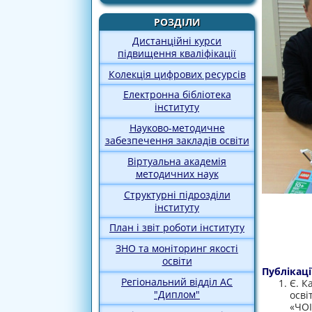
РОЗДІЛИ
Дистанційні курси
підвищення кваліфікації
Колекція цифрових ресурсів
Електронна бібліотека
інституту
Науково-методичне
забезпечення закладів освіти
Віртуальна академія
методичних наук
Структурні підрозділи
інституту
План і звіт роботи інституту
ЗНО та моніторинг якості
освіти
Публікаці
Регіональний відділ АС
Є. К
"Диплом"
осв
«ЧОІ