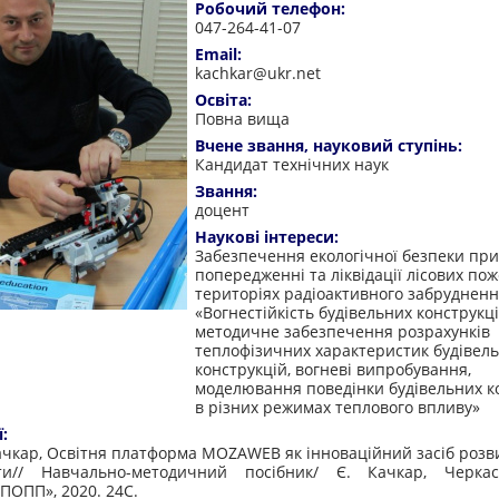
Робочий телефон:
047-264-41-07
Email:
kachkar@ukr.net
Освіта:
Повна вища
Вчене звання, науковий ступінь:
Кандидат технічних наук
Звання:
доцент
Наукові інтереси:
Забезпечення екологічної безпеки при
попередженні та ліквідації лісових по
територіях радіоактивного забрудненн
«Вогнестійкість будівельних конструкці
методичне забезпечення розрахунків
теплофізичних характеристик будівел
конструкцій, вогневі випробування,
моделювання поведінки будівельних к
в різних режимах теплового впливу»
ї:
ачкар, Освітня платформа MOZAWEB як інноваційний засіб розв
іти// Навчально-методичний посібник/ Є. Качкар, Черк
ПОПП», 2020. 24С.