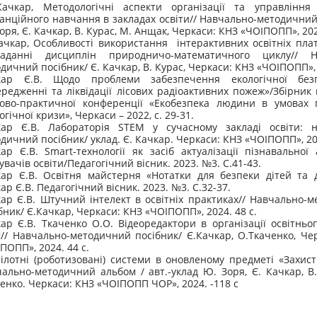
Качкар, Методологічні аспекти організації та управління
анційного навчання в закладах освіти// Навчально-методичний
оря, Є. Качкар, В. Курас, М. Анщак, Черкаси: КНЗ «ЧОІПОПП», 202
ачкар, Особливості використання інтерактивних освітніх пл
ладанні дисциплін природничо-математичного циклу// Н
дичний посібник/ Є. Качкар, В. Курас, Черкаси: КНЗ «ЧОІПОПП», 
кар Є.В. Щодо проблеми забезпечення екологічної бе
редженні та ліквідації лісових радіоактивних пожеж»/Збірник 
ово-практичної конференції «Екобезпека людини в умовах г
огічної кризи», Черкаси – 2022, с. 29-31.
кар Є.В. Лабораторія STEM у сучасному закладі освіти: н
дичний посібник/ уклад. Є. Качкар. Черкаси: КНЗ «ЧОІПОПП», 202
ар Є.В. Smart-технології як засіб актуалізації пізнавальної 
увачів освіти/Педагогічний вісник. 2023. №3. С.41-43.
ар Є.В. Освітня майстерня «Нотатки для безпеки дітей та 
ар Є.В. Педагогічний вісник. 2023. №3. С.32-37.
ар Є.В. Штучний інтелект в освітніх практиках// Навчально-
бник/ Є.Качкар, Черкаси: КНЗ «ЧОІПОПП», 2024. 48 с.
ар Є.В. Ткаченко О.О. Відеоредактори в організації освітньо
/ Навчально-методичний посібник/ Є.Качкар, О.Ткаченко, Че
ПОПП», 2024. 44 с.
ілотні (роботизовані) системи в оновленому предметі «Захист
ально-методичний альбом / авт.-уклад Ю. Зоря, Є. Качкар, В.
енко. Черкаси: КНЗ «ЧОІПОПП ЧОР», 2024. -118 с