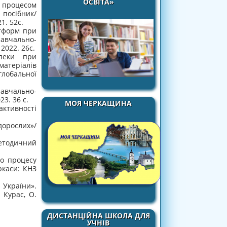
ОСВІТА»
 процесом
 посібник/
1. 52с.
атформ при
авчально-
2022. 26с.
зпеки при
матеріалів
лобальної
авчально-
3. 36 с.
МОЯ ЧЕРКАЩИНА
активності
дорослих»/
методичний
го процесу
ркаси: КНЗ
 України».
 Курас, О.
ДИСТАНЦІЙНА ШКОЛА ДЛЯ
УЧНІВ