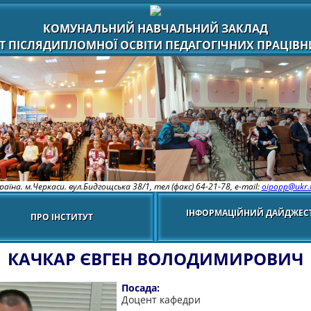
КОМУНАЛЬНИЙ НАВЧАЛЬНИЙ ЗАКЛАД
Т ПІСЛЯДИПЛОМНОЇ ОСВІТИ ПЕДАГОГІЧНИХ ПРАЦІВНИ
раїна. м.Черкаси. вул.Бидгощська 38/1,
тел (факс) 64-21-78, e-mail:
oipopp@ukr.
ІНФОРМАЦІЙНИЙ ДАЙДЖЕС
ПРО ІНСТИТУТ
КАЧКАР ЄВГЕН ВОЛОДИМИРОВИЧ
Посада:
Доцент кафедри