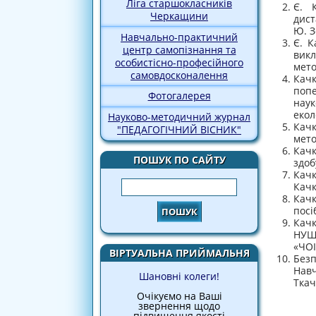
Ліга старшокласників
Є. 
Черкащини
дист
Ю. З
Навчально-практичний
Є. К
центр самопізнання та
вик
особистісно-професійного
мето
самовдосконалення
Кач
попе
Фотогалерея
наук
екол
Науково-методичний журнал
Кач
"ПЕДАГОГІЧНИЙ ВІСНИК"
мето
Качк
ПОШУК ПО САЙТУ
здоб
Качк
Пошук
Качк
Качк
посі
Качк
НУШ/
«ЧОІ
ВІРТУАЛЬНА ПРИЙМАЛЬНЯ
Безп
Навч
Шановні колеги!
Ткач
Очікуємо на Ваші
звернення щодо
підвищення якості