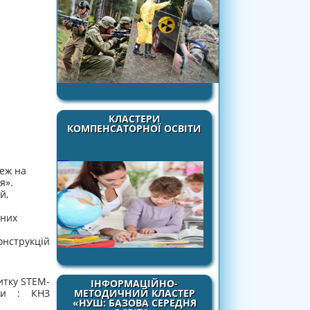
КЛАСТЕРИ
КОМПЕНСАТОРНОЇ ОСВІТИ
жеж на
я».
й,
ьних
онструкцій
итку STEM-
ІНФОРМАЦІЙНО-
аси : КНЗ
МЕТОДИЧНИЙ КЛАСТЕР
«НУШ: БАЗОВА СЕРЕДНЯ