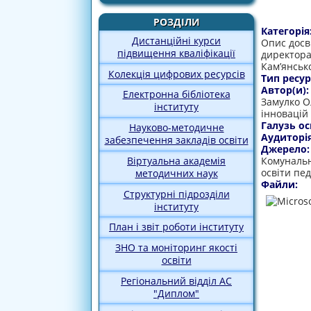
РОЗДІЛИ
Категорія
Дистанційні курси
Опис досві
підвищення кваліфікації
директора
Кам’янськ
Колекція цифрових ресурсів
Тип ресур
Автор(и)
Електронна бібліотека
Замулко Ол
інституту
інновацій
Галузь ос
Науково-методичне
Аудиторі
забезпечення закладів освіти
Джерело
Віртуальна академія
Комунальн
освіти пе
методичних наук
Файли:
Структурні підрозділи
інституту
План і звіт роботи інституту
ЗНО та моніторинг якості
освіти
Регіональний відділ АС
"Диплом"