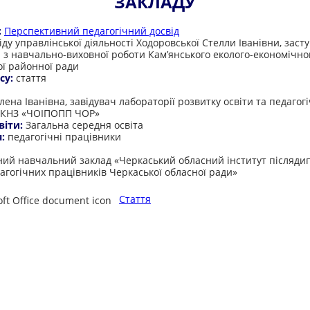
ЗАКЛАДУ
:
Перспективний педагогічний досвід
ду управлінської діяльності Ходоровської Стелли Іванівни, заст
 з навчально-виховної роботи Кам’янського еколого-економічно
ої районної ради
су:
стаття
:
ена Іванівна, завідувач лабораторії розвитку освіти та педагог
 КНЗ «ЧОІПОПП ЧОР»
віти:
Загальна середня освіта
я:
педагогічні працівники
:
ий навчальний заклад «Черкаський обласний інститут післяди
дагогічних працівників Черкаської обласної ради»
Стаття