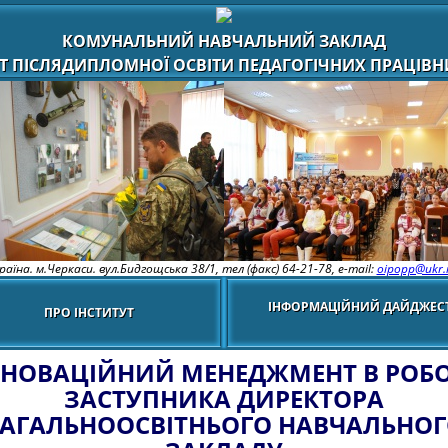
КОМУНАЛЬНИЙ НАВЧАЛЬНИЙ ЗАКЛАД
Т ПІСЛЯДИПЛОМНОЇ ОСВІТИ ПЕДАГОГІЧНИХ ПРАЦІВНИ
раїна. м.Черкаси. вул.Бидгощська 38/1,
тел (факс) 64-21-78, e-mail:
oipopp@ukr.
ІНФОРМАЦІЙНИЙ ДАЙДЖЕС
ПРО ІНСТИТУТ
ННОВАЦІЙНИЙ МЕНЕДЖМЕНТ В РОБО
ЗАСТУПНИКА ДИРЕКТОРА
АГАЛЬНООСВІТНЬОГО НАВЧАЛЬНО