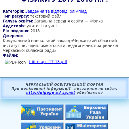
Категорія:
Завдання та відповіді олімпіад
Тип ресурсу:
текстовий файл
Галузь освіти:
Загальна середня освіта → Фізика
Аудиторія:
учителі та учні
Рік видання:
2018
Джерело:
Комунальний навчальний заклад «Черкаський обласний
інститут післядипломної освіти педагогічних працівників
Черкаської обласної ради»
Файли:
f-iii_etap_-17-18.pdf
ЧЕРКАСЬКИЙ ОСВІТЯНСЬКИЙ ПОРТАЛ
При копіюванні інформації - посилання на сайт:
http://oipopp.ed-sp.net
обов’язкове