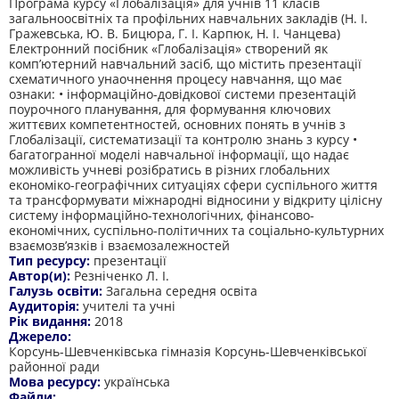
Програма курсу «Глобалізація» для учнів 11 класів
загальноосвітніх та профільних навчальних закладів (Н. І.
Гражевська, Ю. В. Бицюра, Г. І. Карпюк, Н. І. Чанцева)
Електронний посібник «Глобалізація» створений як
комп’ютерний навчальний засіб, що містить презентації
схематичного унаочнення процесу навчання, що має
ознаки: • інформаційно-довідкової системи презентацій
поурочного планування, для формування ключових
життєвих компетентностей, основних понять в учнів з
Глобалізації, систематизації та контролю знань з курсу •
багатогранної моделі навчальної інформації, що надає
можливість учневі розібратись в різних глобальних
економіко-географічних ситуаціях сфери суспільного життя
та трансформувати міжнародні відносини у відкриту цілісну
систему інформаційно-технологічних, фінансово-
економічних, суспільно-політичних та соціально-культурних
взаємозв’язків і взаємозалежностей
Тип ресурсу:
презентації
Автор(и):
Резніченко Л. І.
Галузь освіти:
Загальна середня освіта
Аудиторія:
учителі та учні
Рік видання:
2018
Джерело:
Корсунь-Шевченківська гімназія Корсунь-Шевченківської
районної ради
Мова ресурсу:
українська
Файли: