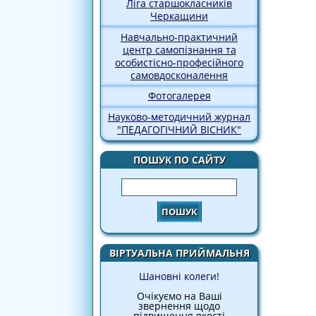
Ліга старшокласників
Черкащини
Навчально-практичний
центр самопізнання та
особистісно-професійного
самовдосконалення
Фотогалерея
Науково-методичний журнал
"ПЕДАГОГІЧНИЙ ВІСНИК"
ПОШУК ПО САЙТУ
Пошук
ВІРТУАЛЬНА ПРИЙМАЛЬНЯ
Шановні колеги!
Очікуємо на Ваші
звернення щодо
підвищення якості