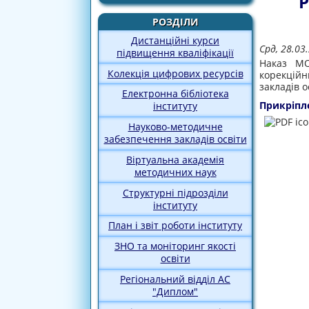
Р
РОЗДІЛИ
Дистанційні курси
Срд, 28.03
підвищення кваліфікації
Наказ МО
Колекція цифрових ресурсів
корекційн
закладів о
Електронна бібліотека
Прикріпл
інституту
Науково-методичне
забезпечення закладів освіти
Віртуальна академія
методичних наук
Структурні підрозділи
інституту
План і звіт роботи інституту
ЗНО та моніторинг якості
освіти
Регіональний відділ АС
"Диплом"