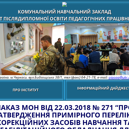
КОМУНАЛЬНИЙ НАВЧАЛЬНИЙ ЗАКЛАД
Т ПІСЛЯДИПЛОМНОЇ ОСВІТИ ПЕДАГОГІЧНИХ ПРАЦІВНИ
раїна. м.Черкаси. вул.Бидгощська 38/1,
тел (факс) 64-21-78, e-mail:
oipopp@ukr.
ІНФОРМАЦІЙНИЙ ДАЙДЖЕС
ПРО ІНСТИТУТ
АКАЗ МОН ВІД 22.03.2018 № 271 “П
АТВЕРДЖЕННЯ ПРИМІРНОГО ПЕРЕЛІ
КОРЕКЦІЙНИХ ЗАСОБІВ НАВЧАННЯ Т