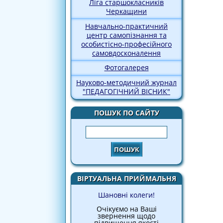
Ліга старшокласників
Черкащини
Навчально-практичний
центр самопізнання та
особистісно-професійного
самовдосконалення
Фотогалерея
Науково-методичний журнал
"ПЕДАГОГІЧНИЙ ВІСНИК"
ПОШУК ПО САЙТУ
Пошук
ВІРТУАЛЬНА ПРИЙМАЛЬНЯ
Шановні колеги!
Очікуємо на Ваші
звернення щодо
підвищення якості