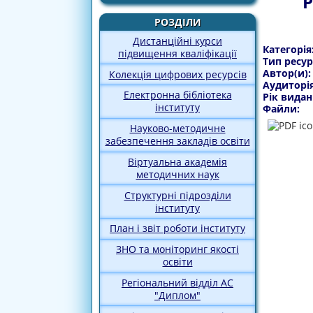
Р
РОЗДІЛИ
Дистанційні курси
Категорія
підвищення кваліфікації
Тип ресур
Автор(и)
Колекція цифрових ресурсів
Аудиторі
Електронна бібліотека
Рік видан
інституту
Файли:
Науково-методичне
забезпечення закладів освіти
Віртуальна академія
методичних наук
Структурні підрозділи
інституту
План і звіт роботи інституту
ЗНО та моніторинг якості
освіти
Регіональний відділ АС
"Диплом"