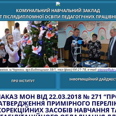
КОМУНАЛЬНИЙ НАВЧАЛЬНИЙ ЗАКЛАД
Т ПІСЛЯДИПЛОМНОЇ ОСВІТИ ПЕДАГОГІЧНИХ ПРАЦІВНИ
раїна. м.Черкаси. вул.Бидгощська 38/1,
тел (факс) 64-21-78, e-mail:
oipopp@ukr.
ІНФОРМАЦІЙНИЙ ДАЙДЖЕС
ПРО ІНСТИТУТ
АКАЗ МОН ВІД 22.03.2018 № 271 “П
АТВЕРДЖЕННЯ ПРИМІРНОГО ПЕРЕЛІ
КОРЕКЦІЙНИХ ЗАСОБІВ НАВЧАННЯ Т