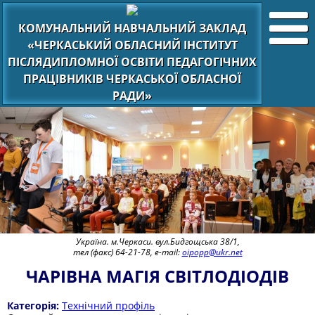
КОМУНАЛЬНИЙ НАВЧАЛЬНИЙ ЗАКЛАД
«ЧЕРКАСЬКИЙ ОБЛАСНИЙ ІНСТИТУТ
ПІСЛЯДИПЛОМНОЇ ОСВІТИ ПЕДАГОГІЧНИХ
ПРАЦІВНИКІВ ЧЕРКАСЬКОЇ ОБЛАСНОЇ
РАДИ»
Україна. м.Черкаси. вул.Бидгощська 38/1,
тел (факс) 64-21-78, e-mail:
oipopp@ukr.net
ЧАРІВНА МАГІЯ СВІТЛОДІОДІВ
Категорія:
Технічний профіль