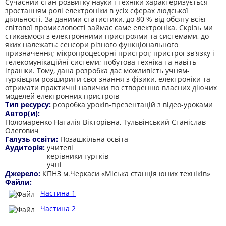
Сучасний стан розвитку науки і техніки характеризується
зростанням ролі електроніки в усіх сферах людської
діяльності. За даними статистики, до 80 % від обсягу всієї
світової промисловості займає саме електроніка. Скрізь ми
стикаємося з електронними пристроями та системами, до
яких належать: сенсори різного функціонального
призначення; мікропроцесорні пристрої; пристрої зв'язку і
телекомунікаційні системи; побутова техніка та навіть
іграшки. Тому, дана розробка дає можливість учням-
гурківцям розширити свої знання з фізики, електроніки та
отримати практичні навички по створенню власних діючих
моделей електронних пристроїв
Тип ресурсу:
розробка уроків-презентацій з відео-уроками
Автор(и):
Поломаренко Наталія Вікторівна, Тульвінський Станіслав
Олегович
Галузь освіти:
Позашкільна освіта
Аудиторія:
учителі
керівники гуртків
учні
Джерело:
КПНЗ м.Черкаси «Міська станція юних техніків»
Файли:
Частина 1
Частина 2