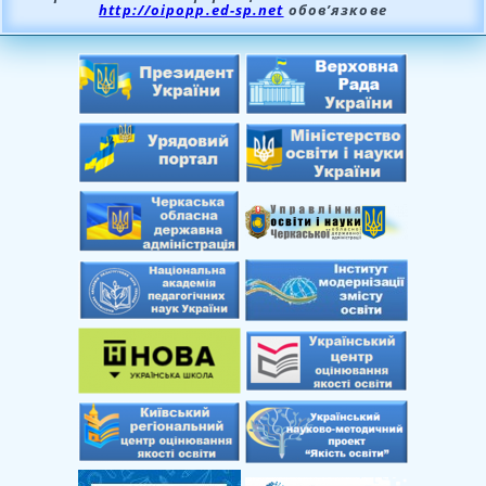
http://oipopp.ed-sp.net
обов’язкове