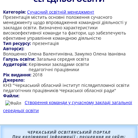
Категорія:
Сучасний освітній менеджмент
Презентація містить основні положення сучасного
менеджменту щодо впровадження командної діяльності у
закладах освіти. Визначено характеристики
високоефективної команди та фактори, що забезпечують
ефективне управління командною діяльністю
Тип ресурсу:
презентація
Автор(и):
Волошенко Олена Валентинівна, Замулко Олена Іванівна
Галузь освіти:
Загальна середня освіта
Аудиторія:
Керівники закладами освіти
педагогічні працівники
Рік видання:
2018
Джерело:
КНЗ "Черкаський обласний інститут післядипломної освіти
педагогічних працівників Черкаської обласної ради"
Файли:
Створення команди у сучасному закладі загальної
середньої освіти
ЧЕРКАСЬКИЙ ОСВІТЯНСЬКИЙ ПОРТАЛ
При копіюванні інформації - посилання на сайт: