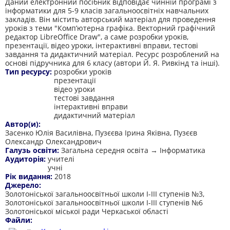
Даний електронний посібник відповідає чинній програмі з
інформатики для 5-9 класів загальноосвітніх навчальних
закладів. Він містить авторський матеріал для проведення
уроків з теми "Комп’ютерна графіка. Векторний графічний
редактор LibreOffice Draw", а саме розробки уроків,
презентації, відео уроки, інтерактивні вправи, тестові
завдання та дидактичний матеріал. Ресурс розроблений на
основі підручника для 6 класу (автори Й. Я. Ривкінд та інші).
Тип ресурсу:
розробки уроків
презентації
відео уроки
тестові завдання
інтерактивні вправи
дидактичний матеріал
Автор(и):
Засенко Юлія Василівна, Пузєєва Ірина Яківна, Пузєєв
Олександр Олександрович
Галузь освіти:
Загальна середня освіта → Інформатика
Аудиторія:
учителі
учні
Рік видання:
2018
Джерело:
Золотоніської загальноосвітньої школи І-ІІІ ступенів №3,
Золотоніської загальноосвітньої школи І-ІІІ ступенів №6
Золотоніської міської ради Черкаської області
Файли: