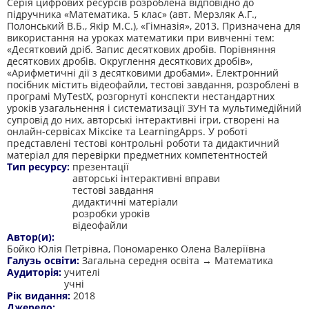
Серія цифрових ресурсів розроблена відповідно до
підручника «Математика. 5 клас» (авт. Мерзляк А.Г.,
Полонський В.Б., Якір М.С.), «Гімназія», 2013. Призначена для
використання на уроках математики при вивченні тем:
«Десятковий дріб. Запис десяткових дробів. Порівняння
десяткових дробів. Округлення десяткових дробів»,
«Арифметичні дії з десятковими дробами». Електронний
посібник містить відеофайли, тестові завдання, розроблені в
програмі MyTestX, розгорнуті конспекти нестандартних
уроків узагальнення і систематизації ЗУН та мультимедійний
супровід до них, авторські інтерактивні ігри, створені на
онлайн-сервісах Міксіке та LearningApps. У роботі
представлені тестові контрольні роботи та дидактичний
матеріал для перевірки предметних компетентностей
Тип ресурсу:
презентації
авторські інтерактивні вправи
тестові завдання
дидактичні матеріали
розробки уроків
відеофайли
Автор(и):
Бойко Юлія Петрівна, Пономаренко Олена Валеріївна
Галузь освіти:
Загальна середня освіта → Математика
Аудиторія:
учителі
учні
Рік видання:
2018
Джерело: