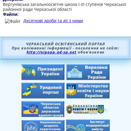
Вергунівська загальноосвітня школа І-ІІІ ступенів Черкаської
районної ради Черкаської області
Файли:
Десяткові дроби та дії з ними
ЧЕРКАСЬКИЙ ОСВІТЯНСЬКИЙ ПОРТАЛ
При копіюванні інформації - посилання на сайт:
http://oipopp.ed-sp.net
обов’язкове