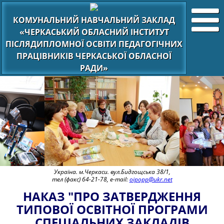
КОМУНАЛЬНИЙ НАВЧАЛЬНИЙ ЗАКЛАД
«ЧЕРКАСЬКИЙ ОБЛАСНИЙ ІНСТИТУТ
ПІСЛЯДИПЛОМНОЇ ОСВІТИ ПЕДАГОГІЧНИХ
ПРАЦІВНИКІВ ЧЕРКАСЬКОЇ ОБЛАСНОЇ
РАДИ»
Україна. м.Черкаси. вул.Бидгощська 38/1,
тел (факс) 64-21-78, e-mail:
oipopp@ukr.net
НАКАЗ "ПРО ЗАТВЕРДЖЕННЯ
ТИПОВОЇ ОСВІТНОЇ ПРОГРАМИ
СПЕЦІАЛЬНИХ ЗАКЛАДІВ