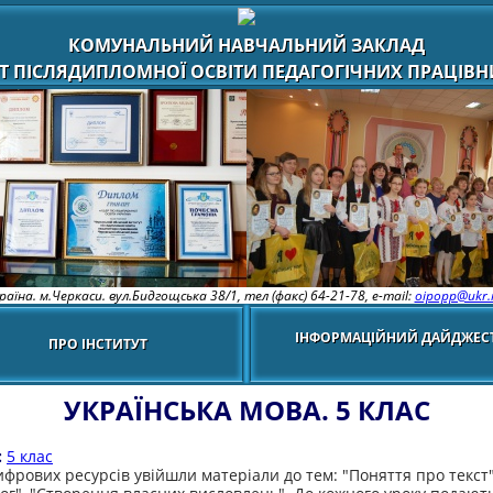
КОМУНАЛЬНИЙ НАВЧАЛЬНИЙ ЗАКЛАД
Т ПІСЛЯДИПЛОМНОЇ ОСВІТИ ПЕДАГОГІЧНИХ ПРАЦІВНИ
раїна. м.Черкаси. вул.Бидгощська 38/1,
тел (факс) 64-21-78, e-mail:
oipopp@ukr.
ІНФОРМАЦІЙНИЙ ДАЙДЖЕС
ПРО ІНСТИТУТ
УКРАЇНСЬКА МОВА. 5 КЛАС
:
5 клас
цифрових ресурсів увійшли матеріали до тем: "Поняття про текст