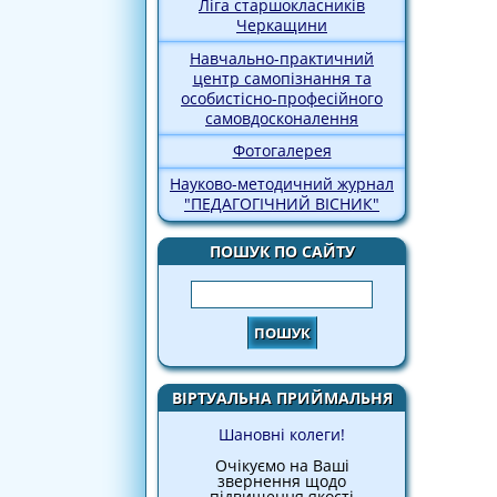
Ліга старшокласників
Черкащини
Навчально-практичний
центр самопізнання та
особистісно-професійного
самовдосконалення
Фотогалерея
Науково-методичний журнал
"ПЕДАГОГІЧНИЙ ВІСНИК"
ПОШУК ПО САЙТУ
Пошук
ВІРТУАЛЬНА ПРИЙМАЛЬНЯ
Шановні колеги!
Очікуємо на Ваші
звернення щодо
підвищення якості