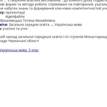
лог", "Створення власних висловлень". До кожного уроку подают
ові форми та методи роботи, спрямовані на повторення, узагал
ня набутих знань та формування ключових компетентностей учн
су:
презентації
відеофайли
:
Вишнівецька Тетяна Михайлівна
віти:
Загальна середня освіта → Українська мова
я:
учителі та учні
:
ий заклад загальної середньої освіти І-ІІІ ступенів Монастирищ
ради Черкаської області
Українська мова. 5 клас