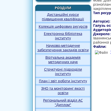
мова. Діа
різноплан
РОЗДІЛИ
закріплен
Тип ресур
Дистанційні курси
підвищення кваліфікації
Автор(и)
Галузь ос
Колекція цифрових ресурсів
Аудиторі
Електронна бібліотека
Джерело
Івахнянськ
інституту
районної 
Науково-методичне
Файли:
забезпечення закладів освіти
Віртуальна академія
методичних наук
Структурні підрозділи
інституту
План і звіт роботи інституту
ЗНО та моніторинг якості
освіти
Регіональний відділ АС
"Диплом"