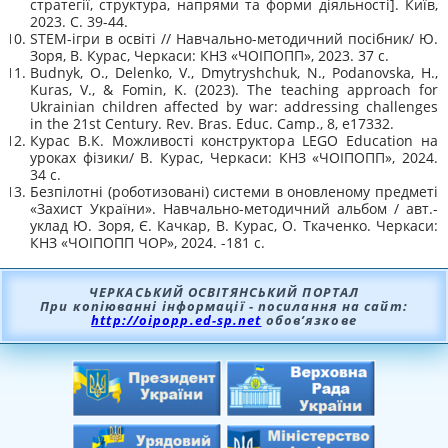
стратегії, структура, напрями та форми діяльності]. Київ,
2023. С. 39-44.
STEM-ігри в освіті // Навчально-методичний посібник/ Ю.
Зоря, В. Курас, Черкаси: КНЗ «ЧОІПОПП», 2023. 37 с.
Budnyk, O., Delenko, V., Dmytryshchuk, N., Podanovska, H.,
Kuras, V., & Fomin, K. (2023). The teaching approach for
Ukrainian children affected by war: addressing challenges
in the 21st Century. Rev. Bras. Educ. Camp., 8, e17332.
Курас В.К. Можливості конструктора LEGO Education на
уроках фізики/ В. Курас, Черкаси: КНЗ «ЧОІПОПП», 2024.
34 с.
Безпілотні (роботизовані) системи в оновленому предметі
«Захист України». Навчально-методичний альбом / авт.-
уклад Ю. Зоря, Є. Качкар, В. Курас, О. Ткаченко. Черкаси:
КНЗ «ЧОІПОПП ЧОР», 2024. -181 с.
ЧЕРКАСЬКИЙ ОСВІТЯНСЬКИЙ ПОРТАЛ
При копіюванні інформації - посилання на сайт:
http://oipopp.ed-sp.net
обов’язкове