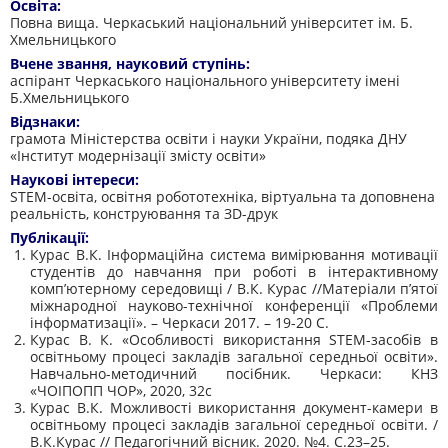
Освіта:
Повна вища. Черкаський національний університет ім. Б.
Хмельницького
Вчене звання, науковий ступінь:
аспірант Черкаського національного університету імені
Б.Хмельницького
Відзнаки:
грамота Міністерства освіти і науки України, подяка ДНУ
«Інститут модернізації змісту освіти»
Наукові інтереси:
STEM-освіта, освітня робототехніка, віртуальна та доповнена
реальність, конструювання та ЗD-друк
Публікації:
Курас В.К. Інформаційна система вимірювання мотивації
студентів до навчання при роботі в інтерактивному
комп’ютерному середовищі / В.К. Курас //Матеріали п’ятої
міжнародної науково-технічної конференції «Проблеми
інформатизації». – Черкаси 2017. – 19-20 С.
Курас В. К. «Особливості використання STEM-засобів в
освітньому процесі закладів загальної середньої освіти».
Навчально-методичний посібник. Черкаси: КНЗ
«ЧОІПОПП ЧОР», 2020, 32с
Курас В.К. Можливості використання документ-камери в
освітньому процесі закладів загальної середньої освіти. /
В.К.Курас // Педагогічний вісник. 2020. №4. С.23–25.