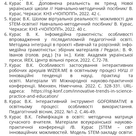
Курас В.К. Доповнена реальність як тренд Нової
української школи // Навчально-методичний посібник/ В.
Курас, Черкаси: КНЗ «ЧОІПОПП», 2022. 42 с.
Курас В.К. Шолом віртуальної реальності: можливості для
STEM-освіти// Навчально-методичний посібник/ В. Курас,
Черкаси: КНЗ «ЧОІПОПП», 2022. 40 с.
Курас В. К. Інфомедійна грамотність: особливості
впровадження у післядипломній педагогічній освіті.
Методика інтеграції в проєкті «Вивчай та розрізняй: інфо-
медійна грамотність»: збірник матеріалів / Редкол.: В. Ф.
Іванов (голов. ред.) [та ін.]. Київ: Академія української
преси, IREX, Центр вільної преси, 2022. С.72-78.
Курас В.К. Особливості застосування інтерактивних
робочих аркушів WIZER.ME в освітньому процесі НУШ //
Інноваційні тенденції в науці, практиці та
освіті. Матеріали VII Міжнародної науково-практичної
конференції. Мюнхен, Німеччина. 2022. С. 328-331. URL-
адреса: https://isg-konf.com/innovative-trends-in-science-
practice-and-education/
Курас В.К. Інтерактивний інструмент GOFORMATIVE в
освітньому процесі: особливості використання.
Педагогічний вісник, 2022. №1-2. С.46-49.
Курас В.К. Гейміфікація в освіті: методична матриця
сучасного вчителя. Матеріали всеукраїнської науково-
практичної конференції /В. Курас [STEM – світ
інноваційних можливостей. Модель STEM-закладу освіти: