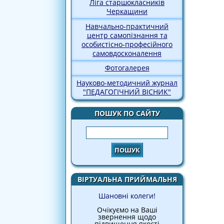
Ліга старшокласників
Черкащини
Навчально-практичний
центр самопізнання та
особистісно-професійного
самовдосконалення
Фотогалерея
Науково-методичний журнал
"ПЕДАГОГІЧНИЙ ВІСНИК"
ПОШУК ПО САЙТУ
Пошук
ВІРТУАЛЬНА ПРИЙМАЛЬНЯ
Шановні колеги!
Очікуємо на Ваші
звернення щодо
підвищення якості