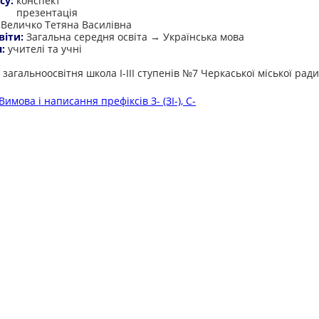
су:
конспект
презентація
:
Величко Тетяна Василівна
віти:
Загальна середня освіта → Українська мова
я:
учителі та учні
:
загальноосвітня школа І-ІІІ ступенів №7 Черкаської міської ради
Вимова і написання префіксів З- (ЗІ-), С-