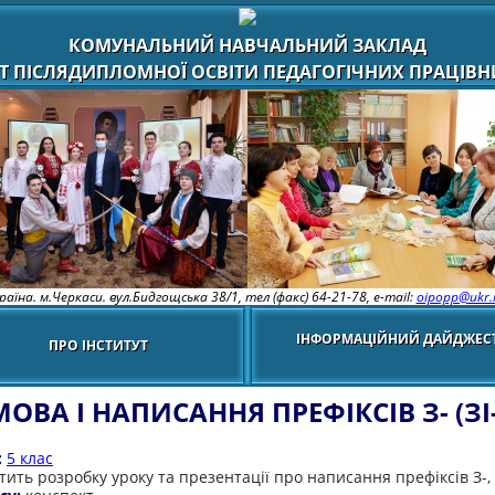
КОМУНАЛЬНИЙ НАВЧАЛЬНИЙ ЗАКЛАД
Т ПІСЛЯДИПЛОМНОЇ ОСВІТИ ПЕДАГОГІЧНИХ ПРАЦІВНИ
раїна. м.Черкаси. вул.Бидгощська 38/1,
тел (факс) 64-21-78, e-mail:
oipopp@ukr.
ІНФОРМАЦІЙНИЙ ДАЙДЖЕС
ПРО ІНСТИТУТ
ОВА І НАПИСАННЯ ПРЕФІКСІВ З- (ЗІ-)
:
5 клас
тить розробку уроку та презентації про написання префіксів З-, 