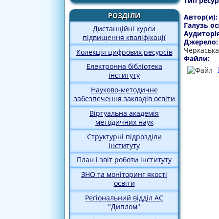
Тип ресур
РОЗДІЛИ
Автор(и)
Галузь ос
Дистанційні курси
Аудиторі
підвищення кваліфікації
Джерело
Черкаська 
Колекція цифрових ресурсів
Файли:
Електронна бібліотека
інституту
Науково-методичне
забезпечення закладів освіти
Віртуальна академія
методичних наук
Структурні підрозділи
інституту
План і звіт роботи інституту
ЗНО та моніторинг якості
освіти
Регіональний відділ АС
"Диплом"