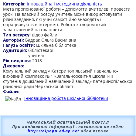
Категорія:
Інноваційна і методична діяльність
Мета пропонованої роботи – допомогти вчителеві провести
урок. На власний розсуд учитель може використовувати
різні завдання, які учні самостійно знаходять і
опрацьовують в інтернеті. Робота з твором який
завантажений на планшети
Тип ресурсу:
відео файли
Автор(и):
Бадрак Ольга Василівна
Галузь освіти:
Шкільна бібліотека
Аудиторія:
бібліотекарі
учителі
Рік видання:
2018
Джерело:
Комунальний заклад « Катеринопільський навчально-
виховний комплекс № 1 «Загальноосвітня школа І-ІІІ
ступенів-дошкільний навчальний заклад» Катеринопільської
районної ради Черкаської області
Файли:
Інноваційна робота шкільної бібліотеки
ЧЕРКАСЬКИЙ ОСВІТЯНСЬКИЙ ПОРТАЛ
При копіюванні інформації - посилання на сайт:
http://oipopp.ed-sp.net
обов’язкове