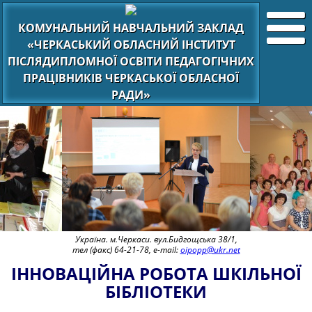
КОМУНАЛЬНИЙ НАВЧАЛЬНИЙ ЗАКЛАД
«ЧЕРКАСЬКИЙ ОБЛАСНИЙ ІНСТИТУТ
ПІСЛЯДИПЛОМНОЇ ОСВІТИ ПЕДАГОГІЧНИХ
ПРАЦІВНИКІВ ЧЕРКАСЬКОЇ ОБЛАСНОЇ
РАДИ»
Україна. м.Черкаси. вул.Бидгощська 38/1,
тел (факс) 64-21-78, e-mail:
oipopp@ukr.net
ІННОВАЦІЙНА РОБОТА ШКІЛЬНОЇ
БІБЛІОТЕКИ