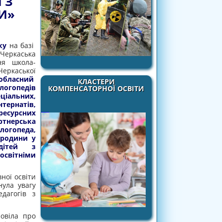
 З
И»
ку
на базі
Черкаська
ня школа-
Черкаської
 обласний
КЛАСТЕРИ
огопедів
КОМПЕНСАТОРНОЇ ОСВІТИ
альних,
тернатів,
ресурсних
ртнерська
огопеда,
 родини у
дітей з
ітніми
ої освіти
ула увагу
дагогів з
овіла про