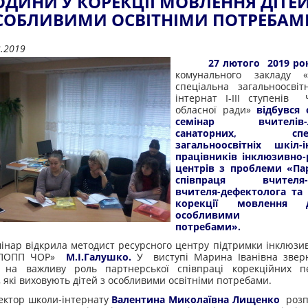
ОДИНИ У КОРЕКЦІЇ МОВЛЕННЯ ДІТЕЙ
СОБЛИВИМИ ОСВІТНІМИ ПОТРЕБАМ
3.2019
27 лютого 2019 ро
комунального закладу «
спеціальна загальноосвіт
інтернат І-ІІІ ступенів 
обласної ради»
відбувся
семінар вчителів-л
санаторних, спеці
загальноосвітніх шкіл-ін
працівників інклюзивно-
центрів з проблеми «Па
співпраця вчителя-л
вчителя-дефектолога та
корекції мовлення 
особливими осв
потребами».
відкрила методист ресурсного центру підтримки інклюзивн
ІПОПП ЧОР»
М.І.Галушко.
У виступі Марина Іванівна зверн
х на важливу роль партнерської співпраці корекційних пе
 які виховують дітей з особливими освітніми потребами.
р школи-інтернату
Валентина Миколаївна Лищенко
розп