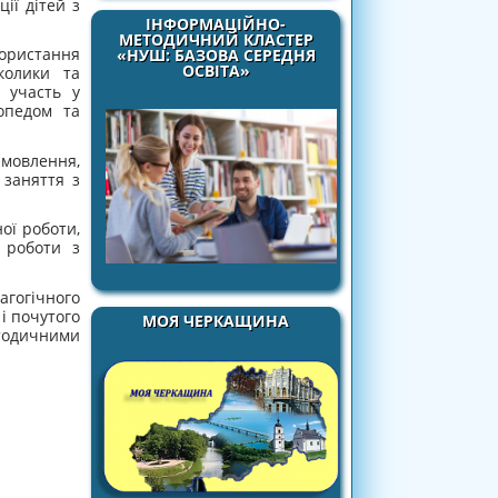
ії дітей з
ІНФОРМАЦІЙНО-
МЕТОДИЧНИЙ КЛАСТЕР
ористання
«НУШ: БАЗОВА СЕРЕДНЯ
ОСВІТА»
колики та
 участь у
опедом та
мовлення,
 заняття з
ої роботи,
 роботи з
огічного
і почутого
МОЯ ЧЕРКАЩИНА
тодичними