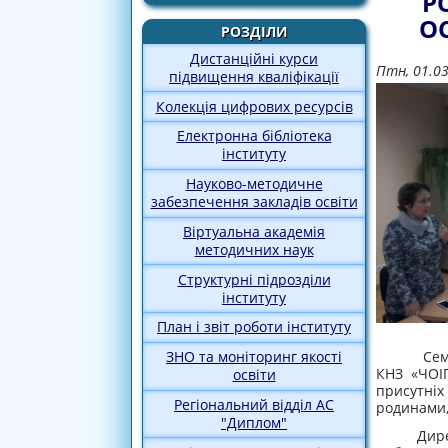
Р
О
РОЗДІЛИ
Дистанційні курси
Птн, 01.0
підвищення кваліфікації
Колекція цифрових ресурсів
Електронна бібліотека
інституту
Науково-методичне
забезпечення закладів освіти
Віртуальна академія
методичних наук
Структурні підрозділи
інституту
План і звіт роботи інституту
Семінар 
ЗНО та моніторинг якості
КНЗ «ЧО
освіти
присутні
Регіональний відділ АС
родинами,
"Диплом"
Директо