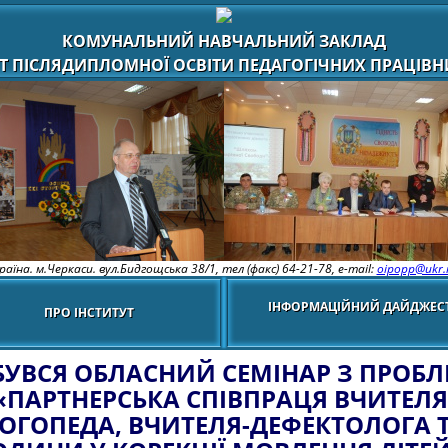
КОМУНАЛЬНИЙ НАВЧАЛЬНИЙ ЗАКЛАД
Т ПІСЛЯДИПЛОМНОЇ ОСВІТИ ПЕДАГОГІЧНИХ ПРАЦІВНИ
раїна. м.Черкаси. вул.Бидгощська 38/1,
тел (факс) 64-21-78, e-mail:
oipopp@ukr.
ІНФОРМАЦІЙНИЙ ДАЙДЖЕС
ПРО ІНСТИТУТ
БУВСЯ ОБЛАСНИЙ СЕМІНАР З ПРОБ
«ПАРТНЕРСЬКА СПІВПРАЦЯ ВЧИТЕЛЯ
ОГОПЕДА, ВЧИТЕЛЯ-ДЕФЕКТОЛОГА 