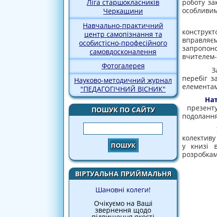
роботу за
Ліга старшокласників
особливим
Черкащини
У ході
Навчально-практичний
конструк
центр самопізнання та
вправляє
особистісно-професійного
запропоно
самовдосконалення
вчителем-
Фотогалерея
Запрошен
перебіг з
Науково-методичний журнал
елементам
"ПЕДАГОГІЧНИЙ ВІСНИК"
Нат
презенту
ПОШУК ПО САЙТУ
подолання
Пошук
Учасник
колективу
у книзі 
розробкам
ВІРТУАЛЬНА ПРИЙМАЛЬНЯ
Шановні колеги!
Очікуємо на Ваші
звернення щодо
підвищення якості