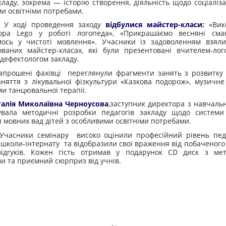
кладу, зокрема — історію створення, діяльність щодо соціалізац
и освітніми потребами.
 проведення заходу
відбулися майстер-класи:
«Вик
тора Lego у роботі логопеда», «Прикрашаємо весняні сма
мось у чистоті мовлення». Учасники із задоволенням взяли
ваних майстер-класах, які були презентовані вчителем-лог
дефектологом закладу.
і фахівці переглянули фрагменти занять з розвитку 
аняття з лікувальної фізкультури «Казкова подорож», музичне
и танцювальної терапії.
алія Миколаївна Черноусова
,заступник директора з навчальн
вала методичні розробки педагогів закладу щодо системи
 мовних вад дітей з особливими освітніми потребами.
и семінару високо оцінили професійний рівень педаг
 школи-інтернату та відобразили свої враження від побаченого 
відгуків. Кожен гість отримав у подарунок CD диск з ме
и та приємний сюрприз від учнів.