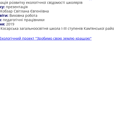
ація розвитку екологічної свідомості школярів
су:
презентація
:
Кобзар Світлана Євгеніївна
віти:
Виховна робота
я:
педагогічні працівники
ня:
2019
:
Косарська загальноосвітня школа І-ІІІ ступенів Кам'янської рай
Екологічний проект "Зробимо свою землю кращою"