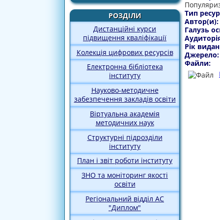
Популяриз
Тип ресур
РОЗДІЛИ
Автор(и)
Дистанційні курси
Галузь ос
підвищення кваліфікації
Аудиторі
Рік видан
Колекція цифрових ресурсів
Джерело
Файли:
Електронна бібліотека
інституту
Науково-методичне
забезпечення закладів освіти
Віртуальна академія
методичних наук
Структурні підрозділи
інституту
План і звіт роботи інституту
ЗНО та моніторинг якості
освіти
Регіональний відділ АС
"Диплом"