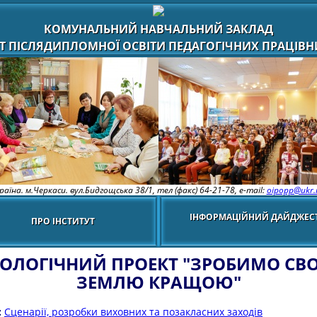
КОМУНАЛЬНИЙ НАВЧАЛЬНИЙ ЗАКЛАД
Т ПІСЛЯДИПЛОМНОЇ ОСВІТИ ПЕДАГОГІЧНИХ ПРАЦІВНИ
раїна. м.Черкаси. вул.Бидгощська 38/1,
тел (факс) 64-21-78, e-mail:
oipopp@ukr.
ІНФОРМАЦІЙНИЙ ДАЙДЖЕС
ПРО ІНСТИТУТ
КОЛОГІЧНИЙ ПРОЕКТ "ЗРОБИМО СВ
ЗЕМЛЮ КРАЩОЮ"
:
Сценарії, розробки виховних та позакласних заходів