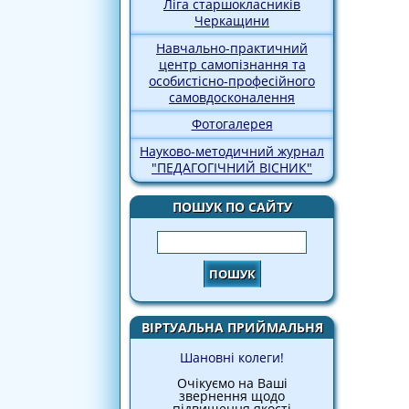
Ліга старшокласників
Черкащини
Навчально-практичний
центр самопізнання та
особистісно-професійного
самовдосконалення
Фотогалерея
Науково-методичний журнал
"ПЕДАГОГІЧНИЙ ВІСНИК"
ПОШУК ПО САЙТУ
Пошук
ВІРТУАЛЬНА ПРИЙМАЛЬНЯ
Шановні колеги!
Очікуємо на Ваші
звернення щодо
підвищення якості