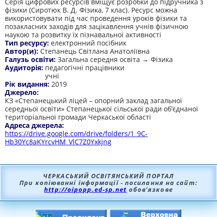
Серія цифрових ресурсів вміщує розробки до підручника з
фізики (Сиротюк В. Д. Фізика, 7 клас). Ресурс можна
використовувати під час проведення уроків фізики та
позакласних заходів для зацікавлення учнів фізичною
наукою та розвитку їх пізнавальної активності
Тип ресурсу:
електронний посібник
Автор(и):
Степанець Світлана Анатоліївна
Галузь освіти:
Загальна середня освіта → Фізика
Аудиторія:
педагогічні працівники
учні
Рік видання:
2019
Джерело:
КЗ «Степанецький ліцей – опорний заклад загальної
середньої освіти» Степанецької сільської ради об’єднаної
територіальної громади Черкаської області
Адреса джерела:
https://drive.google.com/drive/folders/1_9C-
Hb30Yc8aKYrcvHM_VlC7Z0Yxkjng
ЧЕРКАСЬКИЙ ОСВІТЯНСЬКИЙ ПОРТАЛ
При копіюванні інформації - посилання на сайт:
http://oipopp.ed-sp.net
обов’язкове