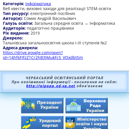
Категорія:
Інформатика
Веб квести, виховні заходи для реалізації STEM-освіти
Тип ресурсу:
електронний посібник
Автор(и):
Сомик Андрій Васильович
Галузь освіти:
Загальна середня освіта → Інформатика
Аудиторія:
педагогічні працівники
Рік видання:
2019
Джерело:
Тальнівська загальноосвітня школа І-ІІІ ступенів №2
Адреса джерела:
https://drive.google.com/open?
id=14hf6FIfzZ1Cr2hB3JMukFc5_VOxdbtSm
ЧЕРКАСЬКИЙ ОСВІТЯНСЬКИЙ ПОРТАЛ
При копіюванні інформації - посилання на сайт:
http://oipopp.ed-sp.net
обов’язкове