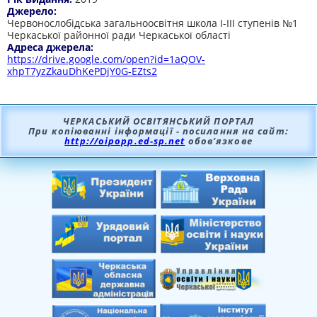
Джерело:
Червонослобідська загальноосвітня школа І-ІІІ ступенів №1
Черкаської районної ради Черкаської області
Адреса джерела:
https://drive.google.com/open?id=1aQOV-
xhpT7yzZkauDhKePDjY0G-EZts2
ЧЕРКАСЬКИЙ ОСВІТЯНСЬКИЙ ПОРТАЛ
При копіюванні інформації - посилання на сайт:
http://oipopp.ed-sp.net
обов’язкове