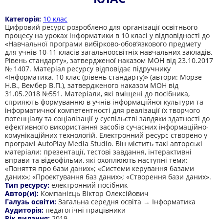
Категорія:
10 клас
Цифровий ресурс розроблено для організації освітнього
процесу на уроках інформатики в 10 класі у відповідності до
«Навчальної програми вибірково-обов’язкового предмету
для учнів 10-11 класів загальноосвітніх навчальних закладів.
Рівень стандарту», затвердженої наказом МОН від 23.10.2017
№ 1407. Матеріал ресурсу відповідає підручнику
«Інформатика. 10 клас (рівень стандарту)» (автори: Морзе
Н.В., Вембер В.П.), затвердженого наказом МОН від
31.05.2018 №551. Матеріали, які вміщені до посібника,
сприяють формуванню в учнів інформаційної культури та
інформатичної компетентності для реалізації їх творчого
потенціалу та соціалізації у суспільстві завдяки здатності до
ефективного використання засобів сучасних інформаційно-
комунікаційних технологій. Електронний ресурс створено у
програмі AutoPlay Media Studio. Він містить такі авторські
матеріали: презентації, тестові завдання, інтерактивні
вправи та відеофільми, які охоплюють наступні теми:
«Поняття про бази даних»; «Системи керування базами
даних»; «Проектування баз даних»; «Cтворення бази даних».
Тип ресурсу:
електронний посібник
Автор(и):
Компанієць Віктор Олексійович
Галузь освіти:
Загальна середня освіта → Інформатика
Аудиторія:
педагогічні працівники
Рік видання:
2019