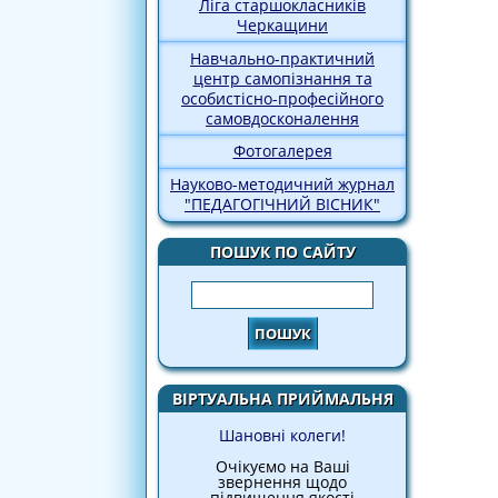
Ліга старшокласників
Черкащини
Навчально-практичний
центр самопізнання та
особистісно-професійного
самовдосконалення
Фотогалерея
Науково-методичний журнал
"ПЕДАГОГІЧНИЙ ВІСНИК"
ПОШУК ПО САЙТУ
Пошук
ВІРТУАЛЬНА ПРИЙМАЛЬНЯ
Шановні колеги!
Очікуємо на Ваші
звернення щодо
підвищення якості