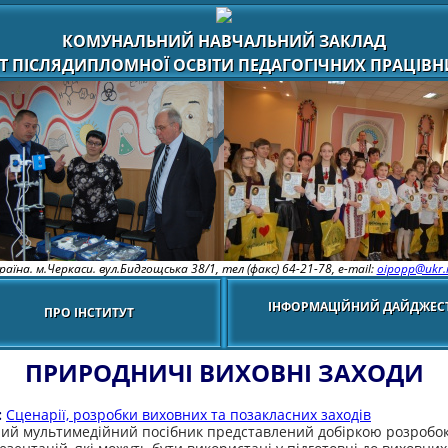
КОМУНАЛЬНИЙ НАВЧАЛЬНИЙ ЗАКЛАД
Т ПІСЛЯДИПЛОМНОЇ ОСВІТИ ПЕДАГОГІЧНИХ ПРАЦІВНИ
раїна. м.Черкаси. вул.Бидгощська 38/1,
тел (факс) 64-21-78, e-mail:
oipopp@ukr.
ІНФОРМАЦІЙНИЙ ДАЙДЖЕС
ПРО ІНСТИТУТ
ПРИРОДНИЧІ ВИХОВНІ ЗАХОДИ
:
Сценарії, розробки виховних та позакласних заходів
ий мультимедійний посібник представлений добіркою розробо