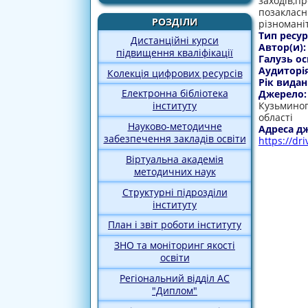
заходів,пр
позакласн
РОЗДІЛИ
різноманіт
Тип ресур
Дистанційні курси
Автор(и)
підвищення кваліфікації
Галузь ос
Аудиторі
Колекція цифрових ресурсів
Рік видан
Електронна бібліотека
Джерело
Кузьминог
інституту
області
Науково-методичне
Адреса д
забезпечення закладів освіти
https://d
Віртуальна академія
методичних наук
Структурні підрозділи
інституту
План і звіт роботи інституту
ЗНО та моніторинг якості
освіти
Регіональний відділ АС
"Диплом"