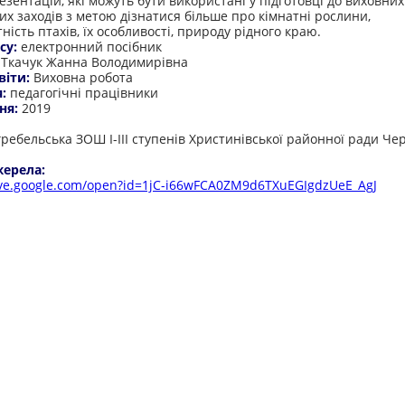
езентацій, які можуть бути використані у підготовці до виховних
их заходів з метою дізнатися більше про кімнатні рослини,
ність птахів, їх особливості, природу рідного краю.
су:
електронний посібник
:
Ткачук Жанна Володимирівна
віти:
Виховна робота
я:
педагогічні працівники
ня:
2019
:
ребельська ЗОШ І-ІІІ ступенів Христинівської районної ради Чер
жерела:
rive.google.com/open?id=1jC-i66wFCA0ZM9d6TXuEGIgdzUeE_AgJ