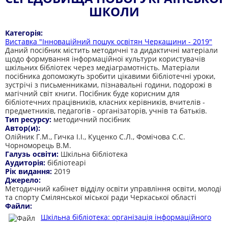
ШКОЛИ
Категорія:
Виставка "Інноваційний пошук освітян Черкащини - 2019"
Даний посібник містить методичні та дидактичні матеріали
щодо формування інформаційної культури користувачів
шкільних бібліотек через медіаграмотність. Матеріали
посібника допоможуть зробити цікавими бібліотечні уроки,
зустрічі з письменниками, пізнавальні години, подорожі в
магічний світ книги. Посібник буде корисним для
бібліотечних працівників, класних керівників, вчителів -
предметників, педагогів - організаторів, учнів та батьків.
Тип ресурсу:
методичний посібник
Автор(и):
Олійник Г.М., Гичка І.І., Куценко С.Л., Фомічова С.С.
Чорноморець В.М.
Галузь освіти:
Шкільна бібліотека
Аудиторія:
бібліотеарі
Рік видання:
2019
Джерело:
Методичний кабінет відділу освіти управління освіти, молоді
та спорту Смілянської міської ради Черкаської області
Файли:
Шкільна бібліотека: організація інформаційного