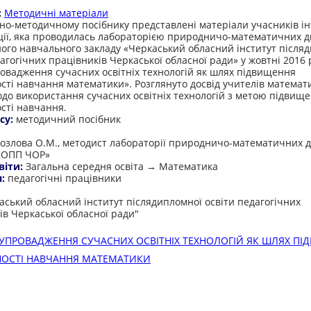
:
Методичні матеріали
но-методичному посібнику представлені матеріали учасників ін
ії, яка проводилась лабораторією природничо-математичних д
ого навчального закладу «Черкаський обласний інститут після
агогічних працівників Черкаської обласної ради» у жовтні 2016 
овадження сучасних освітніх технологій як шлях підвищення
сті навчання математики». Розглянуто досвід учителів математ
одо використання сучасних освітніх технологій з метою підвищ
сті навчання.
су:
методичний посібник
:
Козлова О.М., методист лабораторії природничо-математичних 
ПОПП ЧОР»
віти:
Загальна середня освіта → Математика
я:
педагогічні працівники
:
аський обласний інститут післядипломної освіти педагогічних
ів Черкаської обласної ради"
УПРОВАДЖЕННЯ СУЧАСНИХ ОСВІТНІХ ТЕХНОЛОГІЙ ЯК ШЛЯХ ПІ
НОСТІ НАВЧАННЯ МАТЕМАТИКИ