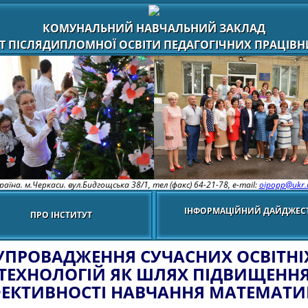
КОМУНАЛЬНИЙ НАВЧАЛЬНИЙ ЗАКЛАД
Т ПІСЛЯДИПЛОМНОЇ ОСВІТИ ПЕДАГОГІЧНИХ ПРАЦІВНИ
раїна. м.Черкаси. вул.Бидгощська 38/1,
тел (факс) 64-21-78, e-mail:
oipopp@ukr.
ІНФОРМАЦІЙНИЙ ДАЙДЖЕС
ПРО ІНСТИТУТ
УПРОВАДЖЕННЯ СУЧАСНИХ ОСВІТНІ
ТЕХНОЛОГІЙ ЯК ШЛЯХ ПІДВИЩЕНН
ЕКТИВНОСТІ НАВЧАННЯ МАТЕМАТ