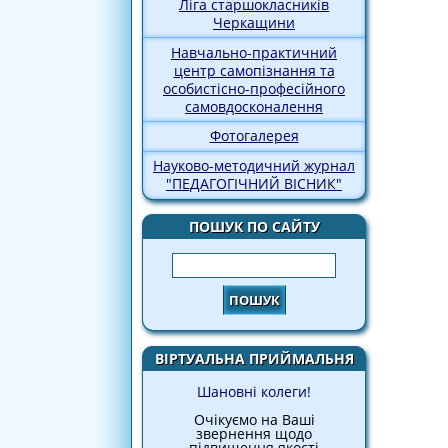
Ліга старшокласників
Черкащини
Навчально-практичний
центр самопізнання та
особистісно-професійного
самовдосконалення
Фотогалерея
Науково-методичний журнал
"ПЕДАГОГІЧНИЙ ВІСНИК"
ПОШУК ПО САЙТУ
Пошук
ВІРТУАЛЬНА ПРИЙМАЛЬНЯ
Шановні колеги!
Очікуємо на Ваші
звернення щодо
підвищення якості