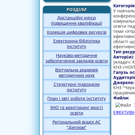
Категорія
РОЗДІЛИ
У навчаль
конференц
Дистанційні курси
комунальн
підвищення кваліфікації
освіти пед
теми «Упр
Колекція цифрових ресурсів
ефективно
Електронна бібліотека
області щ
інституту
ефективно
Тип ресур
Науково-методичне
Автор(и)
забезпечення закладів освіти
укладач: 
КНЗ «ЧОІ
Віртуальна академія
Галузь ос
методичних наук
Аудиторі
Джерело
Структурні підрозділи
КНЗ "Черк
інституту
працівник
Файли:
План і звіт роботи інституту
ЗНО та моніторинг якості
ЕФЕКТИВ
освіти
Регіональний відділ АС
"Диплом"