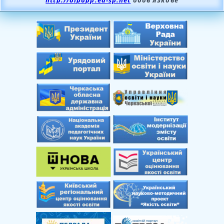
http://oipopp.ed-sp.net
обов’язкове