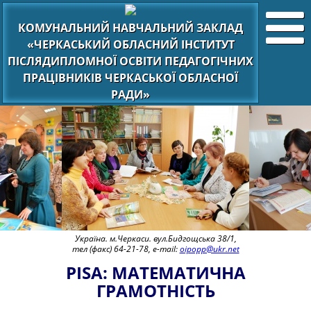
КОМУНАЛЬНИЙ НАВЧАЛЬНИЙ ЗАКЛАД
«ЧЕРКАСЬКИЙ ОБЛАСНИЙ ІНСТИТУТ
ПІСЛЯДИПЛОМНОЇ ОСВІТИ ПЕДАГОГІЧНИХ
ПРАЦІВНИКІВ ЧЕРКАСЬКОЇ ОБЛАСНОЇ
РАДИ»
Україна. м.Черкаси. вул.Бидгощська 38/1,
тел (факс) 64-21-78, e-mail:
oipopp@ukr.net
PISA: МАТЕМАТИЧНА
ГРАМОТНІСТЬ