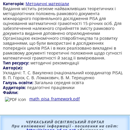
Категорія:
Методичні матеріали
Видання містить резюме найважливіших теоретичних і
методологічних положень рамкового документа
міжнародного порівняльного дослідження PISA для
оцінювання математичної грамотності 15-річних осіб. Для
забезпечення належного сприйняття змісту рамкового
документа видання доповнено оприлюдненими
Організацією економічного співробітництва та розвитку
завданнями, що були використані в дослідженнях
попередніх циклів PISA і в яких реалізовано викладені в
рамковому документі теоретичні положення щодо сутності
математичної грамотності й засад її вимірювання.
Тип ресурсу:
методичні рекомендації
Автор(и):
Укладачі: Т. С. Вакуленко (національний координатор PISA),
В. П. Горох, С. В. Ломакович, В. М. Терещенко
Галузь освіти:
Загальна середня освіта
Аудиторія:
педагогічні працівники
Файли:
math_pisa_framework.pdf
ЧЕРКАСЬКИЙ ОСВІТЯНСЬКИЙ ПОРТАЛ
При копіюванні інформації - посилання на сайт: