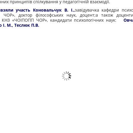
чних принципів спілкування у педагогічній взаємодії.
 взяли участь Коновальчук В. І.,
завідувачка кафедри псих
 ЧОР», доктор філософських наук, доцент;а також доцент
ії КНЗ «ЧОІПОПП ЧОР», кандидати психологічних наук:
Овча
 І. М., Теслюк П.В.