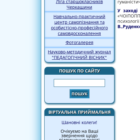
Ліга старшокласників
гуманісти
Черкащини
У заході
«ЧОІПОПП
Навчально-практичний
психолог
центр самопізнання та
В.,Руденко
особистісно-професійного
самовдосконалення
Фотогалерея
Науково-методичний журнал
"ПЕДАГОГІЧНИЙ ВІСНИК"
ПОШУК ПО САЙТУ
Пошук
ВІРТУАЛЬНА ПРИЙМАЛЬНЯ
Шановні колеги!
Очікуємо на Ваші
звернення щодо
підвищення якості