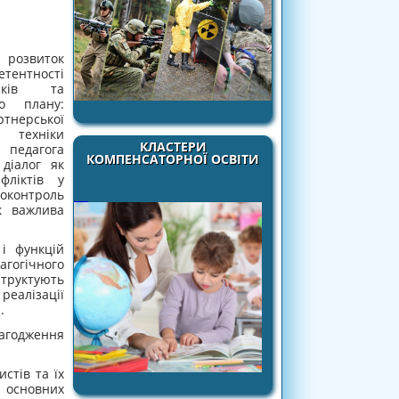
 розвиток
ентності
ників та
о плану:
ртнерської
 техніки
КЛАСТЕРИ
 педагога
КОМПЕНСАТОРНОЇ ОСВІТИ
 діалог як
фліктів у
моконтроль
к важлива
і функцій
агогічного
труктують
реалізації
.
агодження
стів та їх
 основних