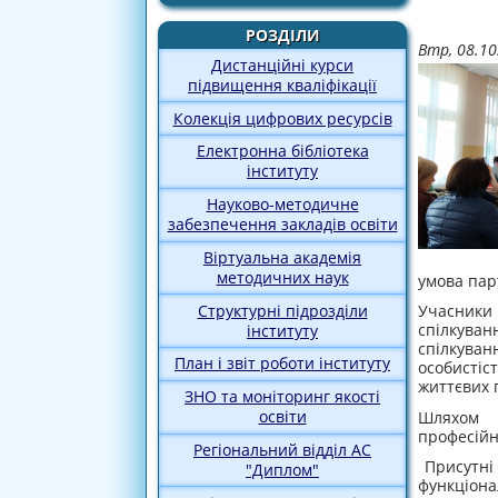
РОЗДІЛИ
Втр, 08.10
Дистанційні курси
підвищення кваліфікації
Колекція цифрових ресурсів
Електронна бібліотека
інституту
Науково-методичне
забезпечення закладів освіти
Віртуальна академія
методичних наук
умова парт
Структурні підрозділи
Учасники
спілкуван
інституту
спілкува
План і звіт роботи інституту
особистіс
життєвих 
ЗНО та моніторинг якості
освіти
Шляхом р
професійн
Регіональний відділ АС
Присутні 
"Диплом"
функціон