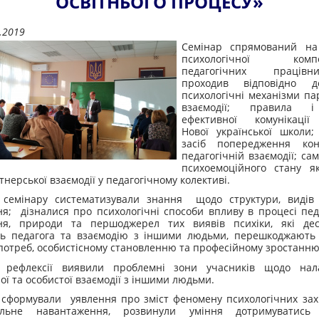
ОСВІТНЬОГО ПРОЦЕСУ»
.2019
Семінар спрямований на
психологічної компет
педагогічних праців
проходив відповідно д
психологічні механізми па
взаємодії; правила і
ефективної комунікації
Нової української школи;
засіб попередження кон
педагогічній взаємодії; са
психоемоційного стану я
нерської взаємодії у педагогічному колективі.
 семінару систематизували знання щодо структури, видів 
ня; дізналися про психологічні способи впливу в процесі пед
ння, природи та першоджерел тих виявів психіки, які дес
ть педагога та взаємодію з іншими людьми, перешкоджають 
потреб, особистісному становленню та професійному зростанню
ефлексії виявили проблемні зони учасників щодо нал
ої та особистої взаємодії з іншими людьми.
сформували уявлення про зміст феномену психологічних захи
альне навантаження, розвинули уміння дотримуватись