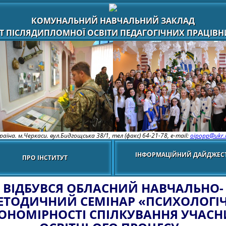
КОМУНАЛЬНИЙ НАВЧАЛЬНИЙ ЗАКЛАД
Т ПІСЛЯДИПЛОМНОЇ ОСВІТИ ПЕДАГОГІЧНИХ ПРАЦІВНИ
раїна. м.Черкаси. вул.Бидгощська 38/1,
тел (факс) 64-21-78, e-mail:
oipopp@ukr.
ІНФОРМАЦІЙНИЙ ДАЙДЖЕС
ПРО ІНСТИТУТ
ВІДБУВСЯ ОБЛАСНИЙ НАВЧАЛЬНО-
ЕТОДИЧНИЙ СЕМІНАР «ПСИХОЛОГІЧ
ОНОМІРНОСТІ СПІЛКУВАННЯ УЧАСН