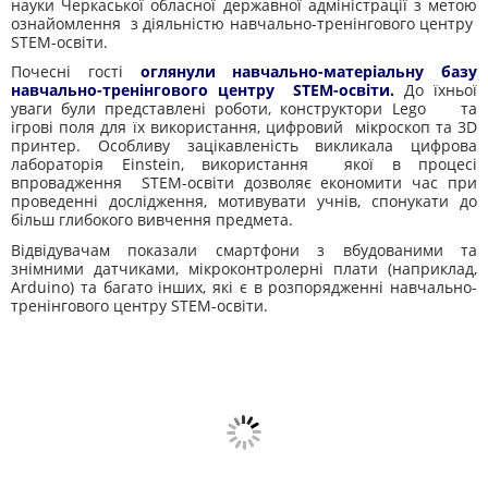
науки Черкаської обласної державної адміністрації з метою
ознайомлення з діяльністю навчально-тренінгового центру
STEM-освіти.
Почесні гості
оглянули навчально-матеріальну базу
навчально-тренінгового центру STEM-освіти.
До їхньої
уваги були представлені роботи, конструктори Lego та
ігрові поля для їх використання, цифровий мікроскоп та 3D
принтер. Особливу зацікавленість викликала цифрова
лабораторія Einstein, використання якої в процесі
впровадження STEM-освіти дозволяє економити час при
проведенні дослідження, мотивувати учнів, спонукати до
більш глибокого вивчення предмета.
Відвідувачам показали смартфони з вбудованими та
знімними датчиками, мікроконтролерні плати (наприклад,
Arduino) та багато інших, які є в розпорядженні навчально-
тренінгового центру STEM-освіти.