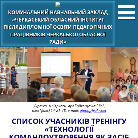
КОМУНАЛЬНИЙ НАВЧАЛЬНИЙ ЗАКЛАД
«ЧЕРКАСЬКИЙ ОБЛАСНИЙ ІНСТИТУТ
ПІСЛЯДИПЛОМНОЇ ОСВІТИ ПЕДАГОГІЧНИХ
ПРАЦІВНИКІВ ЧЕРКАСЬКОЇ ОБЛАСНОЇ
РАДИ»
Україна. м.Черкаси. вул.Бидгощська 38/1,
тел (факс) 64-21-78, e-mail:
oipopp@ukr.net
СПИСОК УЧАСНИКІВ ТРЕНІНГУ
«ТЕХНОЛОГІЇ
КОМАНДОУТВОРЕННЯ ЯК ЗАСІБ