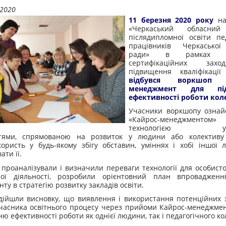
.2020
11 березня 2020 року
на
«Черкаський обласний 
післядипломної освіти пе
працівників Черкаської
ради» в рамках ко
сертифікаційних зах
підвищення кваліфікації 
відбувся воркшоп «
менеджмент для під
ефективності роботи кол
Учасники воркшопу ознай
«Кайрос-менеджме
технологією упра
тями, спрямованою на розвиток у людини або колективу 
ористь у будь-якому збігу обставин, уміннях і хобі іншої
ати її.
проаналізували і визначили переваги технології для особисто
ної діяльності, розробили орієнтовний план впровадженн
ту в стратегію розвитку закладів освіти.
дійшли висновку, що виявлення і використання потенційних 
часника освітнього процесу через прийоми Кайрос-менеджме
ю ефективності роботи як однієї людини, так і педагогічного ко