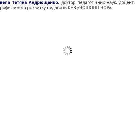
овела Тетяна Андрющенко,
доктор педагогічних наук, доцент,
рофесійного розвитку педагогів КНЗ «ЧОІПОПП ЧОР».