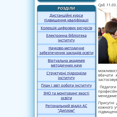
Срд, 11.03
РОЗДІЛИ
Дистанційні курси
підвищення кваліфікації
Колекція цифрових ресурсів
Електронна бібліотека
інституту
Науково-методичне
забезпечення закладів освіти
Віртуальна академія
методичних наук
можливос
Структурні підрозділи
вбачати к
інституту
застосовув
План і звіт роботи інституту
Педагоги 
професій
ЗНО та моніторинг якості
менеджмен
освіти
Присутні 
Регіональний відділ АС
кожного у
"Диплом"
підвищенн