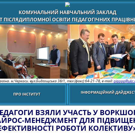
КОМУНАЛЬНИЙ НАВЧАЛЬНИЙ ЗАКЛАД
Т ПІСЛЯДИПЛОМНОЇ ОСВІТИ ПЕДАГОГІЧНИХ ПРАЦІВНИ
раїна. м.Черкаси. вул.Бидгощська 38/1,
тел (факс) 64-21-78, e-mail:
oipopp@ukr.
ІНФОРМАЦІЙНИЙ ДАЙДЖЕС
ПРО ІНСТИТУТ
ЕДАГОГИ ВЗЯЛИ УЧАСТЬ У ВОРКШО
АЙРОС-МЕНЕДЖМЕНТ ДЛЯ ПІДВИЩЕ
ЕФЕКТИВНОСТІ РОБОТИ КОЛЕКТИВУ