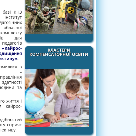
 базі КНЗ
інститут
дагогічних
 обласної
мплексу
одів для
педагогів
Кайрос-
КЛАСТЕРИ
вищення
КОМПЕНСАТОРНОЇ ОСВІТИ
ективу».
омилися з
нтом» –
вління
здатності
 людини та
го життя і
я кайрос-
здібностей
нту сприяє
лективу.