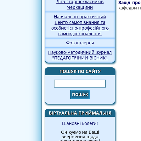
Ліга старшокласників
Захід пр
Черкащини
кафедри п
Навчально-практичний
центр самопізнання та
особистісно-професійного
самовдосконалення
Фотогалерея
Науково-методичний журнал
"ПЕДАГОГІЧНИЙ ВІСНИК"
ПОШУК ПО САЙТУ
Пошук
ВІРТУАЛЬНА ПРИЙМАЛЬНЯ
Шановні колеги!
Очікуємо на Ваші
звернення щодо
підвищення якості