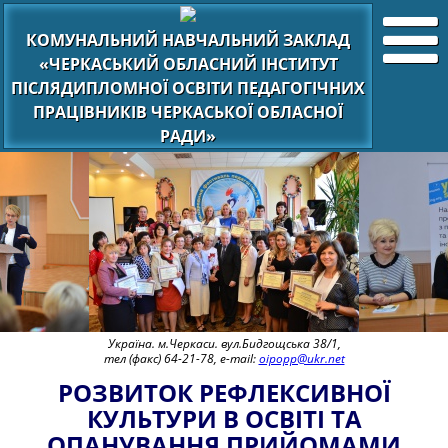
КОМУНАЛЬНИЙ НАВЧАЛЬНИЙ ЗАКЛАД
«ЧЕРКАСЬКИЙ ОБЛАСНИЙ ІНСТИТУТ
ПІСЛЯДИПЛОМНОЇ ОСВІТИ ПЕДАГОГІЧНИХ
ПРАЦІВНИКІВ ЧЕРКАСЬКОЇ ОБЛАСНОЇ
РАДИ»
Україна. м.Черкаси. вул.Бидгощська 38/1,
тел (факс) 64-21-78, e-mail:
oipopp@ukr.net
РОЗВИТОК РЕФЛЕКСИВНОЇ
КУЛЬТУРИ В ОСВІТІ ТА
ОПАНУВАННЯ ПРИЙОМАМИ