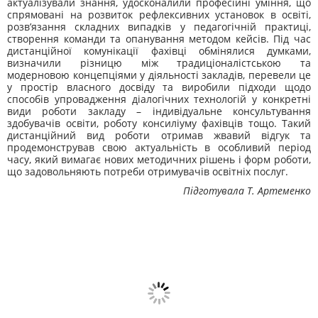
актуалізували знання, удосконалили професійні уміння, що
спрямовані на розвиток рефлексивних установок в освіті,
розв’язання складних випадків у педагогічній практиці,
створення команди та опанування методом кейсів. Під час
дистанційної комунікації фахівці обмінялися думками,
визначили різницю між традиціоналістською та
модерновою концепціями у діяльності закладів, перевели це
у простір власного досвіду та виробили підходи щодо
способів упровадження діалогічних технологій у конкретні
види роботи закладу – індивідуальне консультування
здобувачів освіти, роботу консиліуму фахівців тощо. Такий
дистанційний вид роботи отримав жвавий відгук та
продемонстрував свою актуальність в особливий період
часу, який вимагає нових методичних рішень і форм роботи,
що задовольняють потреби отримувачів освітніх послуг.
Підготувала Т. Артеменко