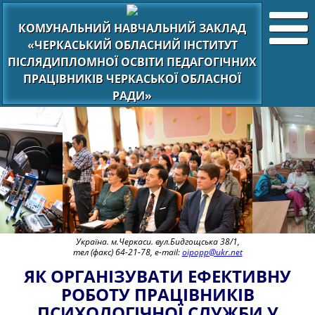
КОМУНАЛЬНИЙ НАВЧАЛЬНИЙ ЗАКЛАД
«ЧЕРКАСЬКИЙ ОБЛАСНИЙ ІНСТИТУТ
ПІСЛЯДИПЛОМНОЇ ОСВІТИ ПЕДАГОГІЧНИХ
ПРАЦІВНИКІВ ЧЕРКАСЬКОЇ ОБЛАСНОЇ
РАДИ»
Україна. м.Черкаси. вул.Бидгощська 38/1,
тел (факс) 64-21-78, e-mail:
oipopp@ukr.net
ЯК ОРГАНІЗУВАТИ ЕФЕКТИВНУ
РОБОТУ ПРАЦІВНИКІВ
ПСИХОЛОГІЧНОЇ СЛУЖБИ У