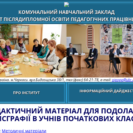
КОМУНАЛЬНИЙ НАВЧАЛЬНИЙ ЗАКЛАД
Т ПІСЛЯДИПЛОМНОЇ ОСВІТИ ПЕДАГОГІЧНИХ ПРАЦІВНИ
раїна. м.Черкаси. вул.Бидгощська 38/1,
тел (факс) 64-21-78, e-mail:
oipopp@ukr.
ІНФОРМАЦІЙНИЙ ДАЙДЖЕС
ПРО ІНСТИТУТ
АКТИЧНИЙ МАТЕРІАЛ ДЛЯ ПОДОЛ
СГРАФІЇ В УЧНІВ ПОЧАТКОВИХ КЛА
:
Методичні матеріали