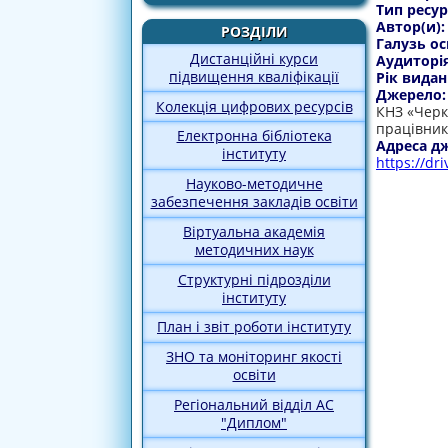
Тип ресур
Автор(и)
РОЗДІЛИ
Галузь ос
Дистанційні курси
Аудиторі
підвищення кваліфікації
Рік видан
Джерело
Колекція цифрових ресурсів
КНЗ «Черк
працівник
Електронна бібліотека
Адреса д
інституту
https://dr
Науково-методичне
забезпечення закладів освіти
Віртуальна академія
методичних наук
Структурні підрозділи
інституту
План і звіт роботи інституту
ЗНО та моніторинг якості
освіти
Регіональний відділ АС
"Диплом"