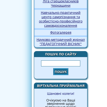
Ліга старшокласників
Черкащини
Навчально-практичний
центр самопізнання та
особистісно-професійного
самовдосконалення
Фотогалерея
Науково-методичний журнал
"ПЕДАГОГІЧНИЙ ВІСНИК"
ПОШУК ПО САЙТУ
Пошук
ВІРТУАЛЬНА ПРИЙМАЛЬНЯ
Шановні колеги!
Очікуємо на Ваші
звернення щодо
підвищення якості