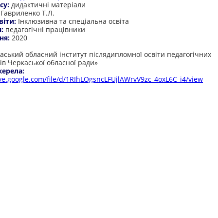
су:
дидактичні матеріали
:
Гавриленко Т.Л.
віти:
Інклюзивна та спеціальна освіта
я:
педагогічні працівники
ня:
2020
:
аський обласний інститут післядипломної освіти педагогічних
ів Черкаської обласної ради»
жерела:
ive.google.com/file/d/1RIhLOgsncLFUjlAWrvV9zc_4oxL6C_i4/view