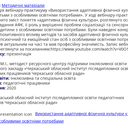
:
Методичні матеріали
ія вебінару-практикуму «Використання адаптивної фізичної кул
дітьми з особливими освітніми потребами». У ході вебінару-прак
рито зміст поняття «адаптивна фізична культура», розглянуто о
вдання АФК, її роль у вирішенні проблем соціалізації та сенсорн
ї дитини з особливими освітніми потребами. Були наведені конк
позитивного впливу методів та засобів адаптивної фізичної кул
 психічний та емоційний стан осіб з особливими освітніми потр
ув актуальним на часі та мав професійну значимість. Запис вебі
еглянути за посиланням:https://www.youtube.com/watch?v=V0O1
су:
презентація
:
.І., методист ресурсного центру підтримки інклюзивної освіти
ого закладу «Черкаський обласний інститут післядипломної осв
них працівників Черкаської обласної ради»
віти:
Інклюзивна та спеціальна освіта
я:
педагогічні працівники
ня:
2020
:
аський обласний інститут післядипломної освіти педагогічних
ів Черкаської обласної ради»
Використання адаптивної фізичної культури у 
особливими освітніми потребами