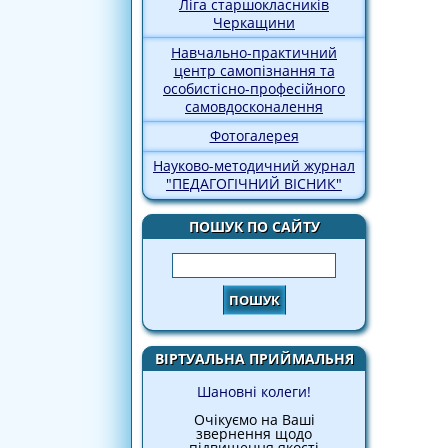
Ліга старшокласників
Черкащини
Навчально-практичний
центр самопізнання та
особистісно-професійного
самовдосконалення
Фотогалерея
Науково-методичний журнал
"ПЕДАГОГІЧНИЙ ВІСНИК"
ПОШУК ПО САЙТУ
Пошук
ВІРТУАЛЬНА ПРИЙМАЛЬНЯ
Шановні колеги!
Очікуємо на Ваші
звернення щодо
підвищення якості