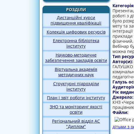
Категорія
РОЗДІЛИ
Презентац
роботі з 
Дистанційні курси
було розк
підвищення кваліфікації
мету та за
інтеграці
Колекція цифрових ресурсів
приклади 
Електронна бібліотека
фізичний,
інституту
Вебінар б
можна пер
Науково-методичне
Тип ресур
забезпечення закладів освіти
Автор(и)
ГАЛУШКО М
Віртуальна академія
комунальн
методичних наук
педагогіч
Галузь ос
Структурні підрозділи
Аудиторі
інституту
Рік видан
Джерело
План і звіт роботи інституту
КНЗ «Черк
ЗНО та моніторинг якості
працівник
освіти
Файли:
Регіональний відділ АС
"Диплом"
дітьми з 