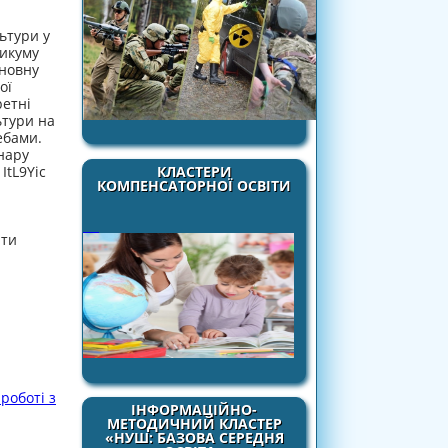
ьтури у
тикуму
сновну
ої
ретні
ьтури на
ебами.
нару
КЛАСТЕРИ
ItL9Yic
КОМПЕНСАТОРНОЇ ОСВІТИ
іти
роботі з
ІНФОРМАЦІЙНО-
МЕТОДИЧНИЙ КЛАСТЕР
«НУШ: БАЗОВА СЕРЕДНЯ