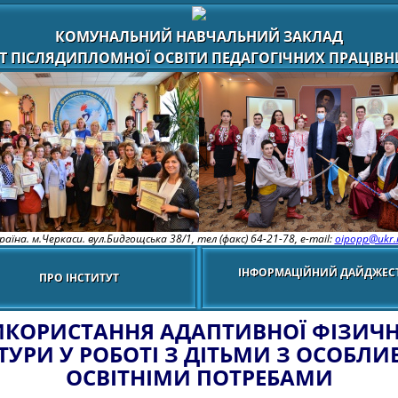
КОМУНАЛЬНИЙ НАВЧАЛЬНИЙ ЗАКЛАД
Т ПІСЛЯДИПЛОМНОЇ ОСВІТИ ПЕДАГОГІЧНИХ ПРАЦІВНИ
раїна. м.Черкаси. вул.Бидгощська 38/1,
тел (факс) 64-21-78, e-mail:
oipopp@ukr.
ІНФОРМАЦІЙНИЙ ДАЙДЖЕС
ПРО ІНСТИТУТ
ИКОРИСТАННЯ АДАПТИВНОЇ ФІЗИЧН
ТУРИ У РОБОТІ З ДІТЬМИ З ОСОБЛ
ОСВІТНІМИ ПОТРЕБАМИ