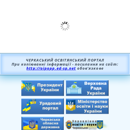
ЧЕРКАСЬКИЙ ОСВІТЯНСЬКИЙ ПОРТАЛ
При копіюванні інформації - посилання на сайт:
http://oipopp.ed-sp.net
обов’язкове