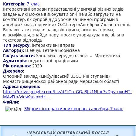
Категорія:
7 клас
Інтерактивні вправи представлені у вигляді різних видів
завдань, які можна виконувати on-line або загрузити на
комп’ютер, як супровід до уроків за чинної програми з
алгебри7 клас, підручник О.С.Істер «Алгебра» 7 клас та інші.
Вправи таких видів: пазл, вікторина, числова пряма,
класифікація, знайди пару, просте упорядкування, вільна
текстова відповідь
Тип ресурсу:
інтерактивні вправи
Автор(и):
Шевчук Тетяна Борисівна
Галузь освіти:
Загальна середня освіта → Математика
Аудиторія:
педагогічні працівники
Рік видання:
2020
Джерело:
Опорний заклад «Цибулівський ЗЗСО І-ІІІ ступенів»
Монастирищенської районної ради Черкаської області
Адреса джерела:
https://drive.google.com/file/d/1Gu_GQa3JU1NJnr7vDpvrpxnHT-
MAvFtn/view?usp=dr...
Файли:
Збірник інтерактивних вправ з алгебри, 7 клас
ЧЕРКАСЬКИЙ ОСВІТЯНСЬКИЙ ПОРТАЛ