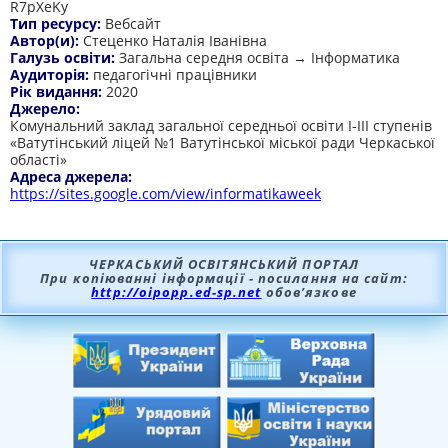
R7pXeKy
Тип ресурсу:
Вебсайт
Автор(и):
Стеценко Наталія Іванівна
Галузь освіти:
Загальна середня освіта → Інформатика
Аудиторія:
педагогічні працівники
Рік видання:
2020
Джерело:
Комунальний заклад загальної середньої освіти І-ІІІ ступенів
«Ватутінський ліцей №1 Ватутінської міської ради Черкаської
області»
Адреса джерела:
https://sites.google.com/view/informatikaweek
ЧЕРКАСЬКИЙ ОСВІТЯНСЬКИЙ ПОРТАЛ
При копіюванні інформації - посилання на сайт:
http://oipopp.ed-sp.net
обов’язкове