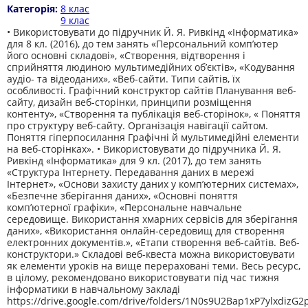
Категорія:
8 клас
9 клас
• Використовувати до підручник Й. Я. Ривкінд «Інформатика»
для 8 кл. (2016), до тем занять «Персональний комп’ютер
його основні складові», «Створення, відтворення і
сприйняття людиною мультимедійних об’єктів», «Кодування
аудіо- та відеоданих», «Веб-сайти. Типи сайтів, їх
особливості. Графічний конструктор сайтів Планування веб-
сайту, дизайн веб-сторінки, принципи розміщення
контенту», «Створення та публікація веб-сторінок», « Поняття
про структуру веб-сайту. Організація навігації сайтом.
Поняття гіперпосилання Графічні й мультимедійні елементи
на веб-сторінках». • Використовувати до підручника Й. Я.
Ривкінд «Інформатика» для 9 кл. (2017), до тем занять
«Структура Інтернету. Передавання даних в мережі
Інтернет», «Основи захисту даних у комп’ютерних системах»,
«Безпечне зберігання даних», «Основні поняття
комп’ютерної графіки», «Персональне навчальне
середовище. Використання хмарних сервісів для зберігання
даних», «Використання онлайн-середовищ для створення
електронних документів.», «Етапи створення веб-сайтів. Веб-
конструктори.» Складові веб-квеста можна використовувати
як елементи уроків на вище перераховані теми. Весь ресурс,
в цілому, рекомендовано використовувати під час тижня
інформатики в навчальному закладі
https://drive.google.com/drive/folders/1N0s9U2Bap1xP7ylxdizG2